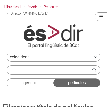
Llibre d'estil
ésAdir
Pel·lícules
Director "WINNING DAVID"
general
pel·lícules