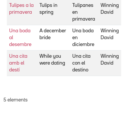
Tulipes a la
Tulips in
Tulipanes
Winning
primavera
spring
en
David
primavera
Una boda
A december
Una boda
Winning
al
bride
en
David
desembre
diciembre
Una cita
While you
Una cita
Winning
amb el
were dating
con el
David
destí
destino
5 elements