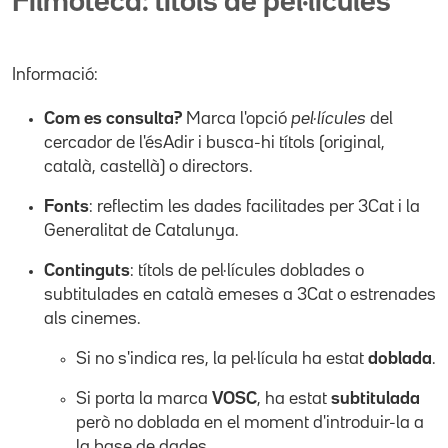
Filmoteca: títols de pel·lícules
Informació:
Com es consulta?
Marca l'opció
pel·lícules
del
cercador de l'ésAdir i busca-hi títols (original,
català, castellà) o directors.
Fonts
: reflectim les dades facilitades per 3Cat i la
Generalitat de Catalunya.
Continguts
: títols de pel·lícules doblades o
subtitulades en català emeses a 3Cat o estrenades
als cinemes.
Si no s'indica res, la pel·lícula ha estat
doblada
.
Si porta la marca
VOSC
, ha estat
subtitulada
però no doblada en el moment d'introduir-la a
la base de dades.