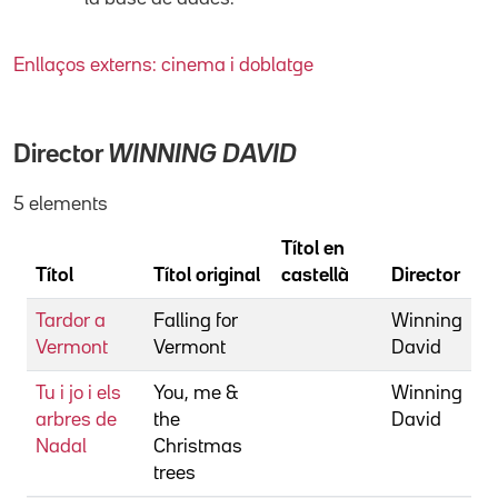
Enllaços externs: cinema i doblatge
Director
WINNING DAVID
5 elements
Títol en
Títol
Títol original
castellà
Director
Tardor a
Falling for
Winning
Vermont
Vermont
David
Tu i jo i els
You, me &
Winning
arbres de
the
David
Nadal
Christmas
trees