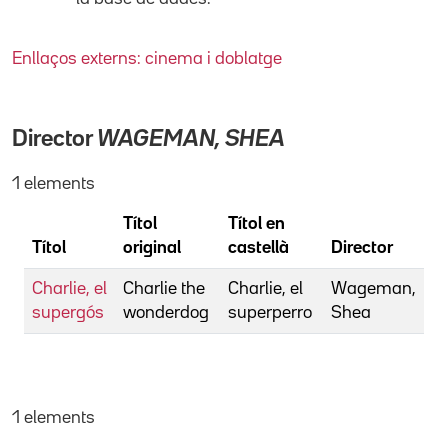
Enllaços externs: cinema i doblatge
Director
WAGEMAN, SHEA
1 elements
Títol
Títol en
Títol
original
castellà
Director
Charlie, el
Charlie the
Charlie, el
Wageman,
supergós
wonderdog
superperro
Shea
1 elements