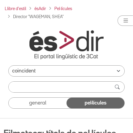
Llibre d'estil
ésAdir
Pel·lícules
Director "WAGEMAN, SHEA"
general
pel·lícules