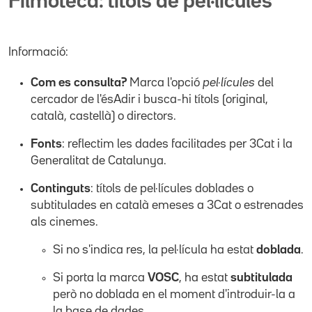
Filmoteca: títols de pel·lícules
Informació:
Com es consulta?
Marca l'opció
pel·lícules
del
cercador de l'ésAdir i busca-hi títols (original,
català, castellà) o directors.
Fonts
: reflectim les dades facilitades per 3Cat i la
Generalitat de Catalunya.
Continguts
: títols de pel·lícules doblades o
subtitulades en català emeses a 3Cat o estrenades
als cinemes.
Si no s'indica res, la pel·lícula ha estat
doblada
.
Si porta la marca
VOSC
, ha estat
subtitulada
però no doblada en el moment d'introduir-la a
la base de dades.