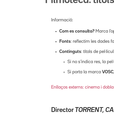
Filmoteca: títols
Informació:
Com es consulta?
Marca l'o
Fonts
: reflectim les dades f
Continguts
: títols de pel·l
Si no s'indica res, la pel
Si porta la marca
VOSC
Enllaços externs: cinema i dobla
Director
TORRENT, C