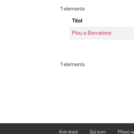
1 elements
Títol
Plou a Barcelona
1 elements
Avís legal
Qui som
Mapa w