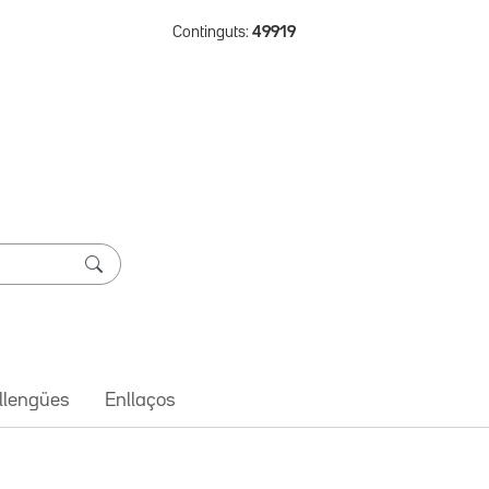
Continguts:
49919
 llengües
Enllaços