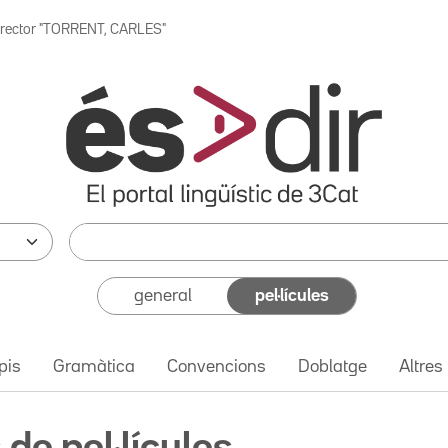
irector "TORRENT, CARLES"
general
pel·lícules
pis
Gramàtica
Convencions
Doblatge
Altres