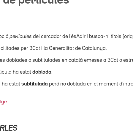
 de pel·lícules
pció
pel·lícules
del cercador de l'ésAdir i busca-hi títols (orig
acilitades per 3Cat i la Generalitat de Catalunya.
ícules doblades o subtitulades en català emeses a 3Cat o es
·lícula ha estat
doblada
.
, ha estat
subtitulada
però no doblada en el moment d'intro
tge
ARLES