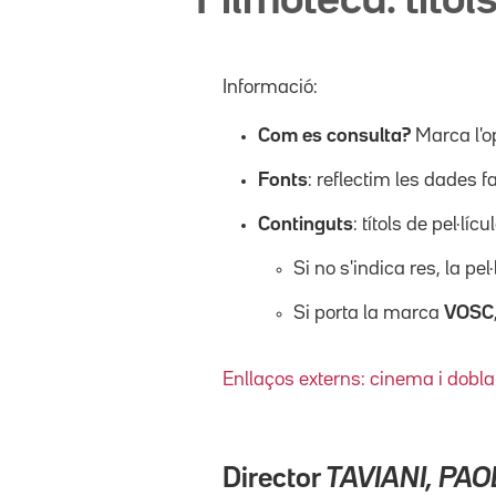
Filmoteca: títols
Informació:
Com es consulta?
Marca l'o
Fonts
: reflectim les dades f
Continguts
: títols de pel·l
Si no s'indica res, la pel
Si porta la marca
VOSC
Enllaços externs: cinema i dobla
Director
TAVIANI, PAO