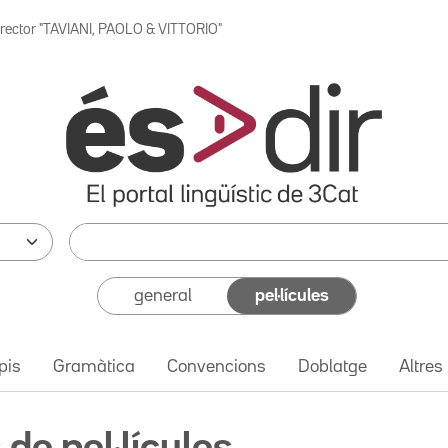
irector "TAVIANI, PAOLO & VITTORIO"
general
pel·lícules
pis
Gramàtica
Convencions
Doblatge
Altres