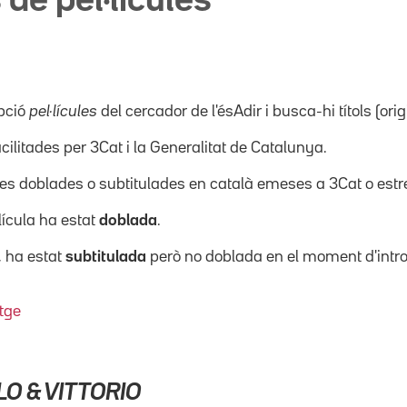
 de pel·lícules
pció
pel·lícules
del cercador de l'ésAdir i busca-hi títols (orig
acilitades per 3Cat i la Generalitat de Catalunya.
ícules doblades o subtitulades en català emeses a 3Cat o es
·lícula ha estat
doblada
.
, ha estat
subtitulada
però no doblada en el moment d'intro
tge
LO & VITTORIO