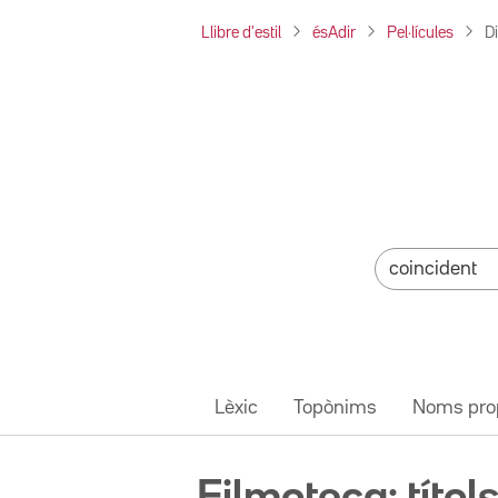
Llibre d'estil
ésAdir
Pel·lícules
D
Lèxic
Topònims
Noms pro