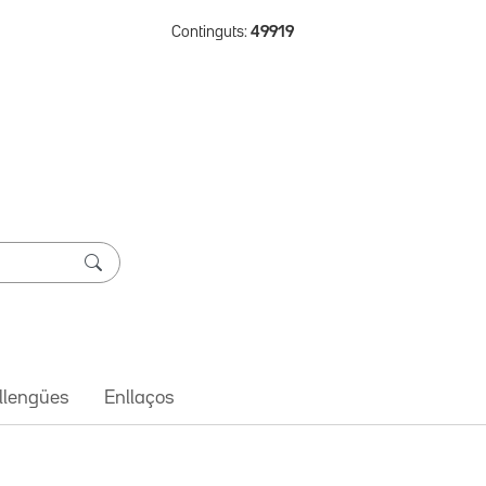
Continguts:
49919
 llengües
Enllaços