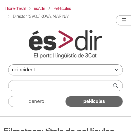
Llibre d'estil
ésAdir
Pel·lícules
Director "SVOJÍKOVÁ, MARINA"
general
pel·lícules