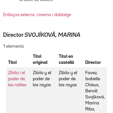
Enllaços externs: cinema i doblatge
Director
SVOJÍKOVÁ, MARINA
1 elements
Títol
Títol en
Títol
original
castellà
Director
Zibila i el
Zibila y el
Zibila y el
Favez,
poder de
poder de
poder de
Isabelle
les ratlles
las rayas
las rayas
Chieux,
Benoît
Svojíková,
Marina
Riba,