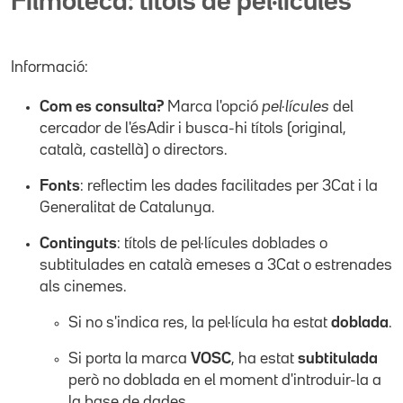
Filmoteca: títols de pel·lícules
Informació:
Com es consulta?
Marca l'opció
pel·lícules
del
cercador de l'ésAdir i busca-hi títols (original,
català, castellà) o directors.
Fonts
: reflectim les dades facilitades per 3Cat i la
Generalitat de Catalunya.
Continguts
: títols de pel·lícules doblades o
subtitulades en català emeses a 3Cat o estrenades
als cinemes.
Si no s'indica res, la pel·lícula ha estat
doblada
.
Si porta la marca
VOSC
, ha estat
subtitulada
però no doblada en el moment d'introduir-la a
la base de dades.