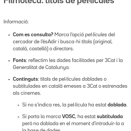
Filmoteca: títols de pel·lícules
Informació:
Com es consulta?
Marca l'opció
pel·lícules
del
cercador de l'ésAdir i busca-hi títols (original,
català, castellà) o directors.
Fonts
: reflectim les dades facilitades per 3Cat i la
Generalitat de Catalunya.
Continguts
: títols de pel·lícules doblades o
subtitulades en català emeses a 3Cat o estrenades
als cinemes.
Si no s'indica res, la pel·lícula ha estat
doblada
.
Si porta la marca
VOSC
, ha estat
subtitulada
però no doblada en el moment d'introduir-la a
la base de dades.