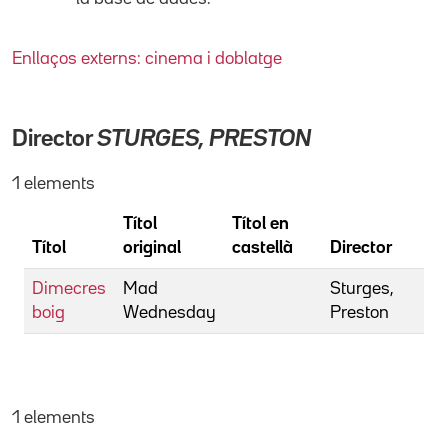
Enllaços externs: cinema i doblatge
Director
STURGES, PRESTON
1 elements
Títol
Títol en
Títol
original
castellà
Director
Dimecres
Mad
Sturges,
boig
Wednesday
Preston
1 elements