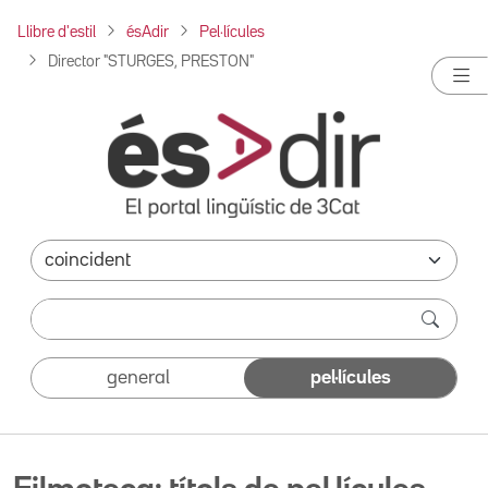
Llibre d'estil
ésAdir
Pel·lícules
Director "STURGES, PRESTON"
general
pel·lícules