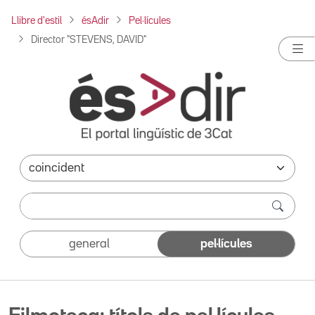
Llibre d'estil
ésAdir
Pel·lícules
Director "STEVENS, DAVID"
general
pel·lícules