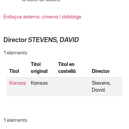
Enllaços externs: cinema i doblatge
Director
STEVENS, DAVID
1 elements
Títol
Títol en
Títol
original
castellà
Director
Kansas
Kansas
Stevens,
David
1 elements