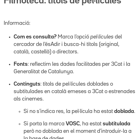
Filmoteca: títols de pel·lícules
Informació:
Com es consulta?
Marca l'opció
pel·lícules
del
cercador de l'ésAdir i busca-hi títols (original,
català, castellà) o directors.
Fonts
: reflectim les dades facilitades per 3Cat i la
Generalitat de Catalunya.
Continguts
: títols de pel·lícules doblades o
subtitulades en català emeses a 3Cat o estrenades
als cinemes.
Si no s'indica res, la pel·lícula ha estat
doblada
.
Si porta la marca
VOSC
, ha estat
subtitulada
però no doblada en el moment d'introduir-la a
la base de dades.