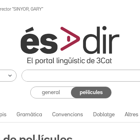
irector "SINYOR, GARY"
general
pel·lícules
pis
Gramàtica
Convencions
Doblatge
Altres