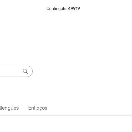
Continguts:
49919
 llengües
Enllaços