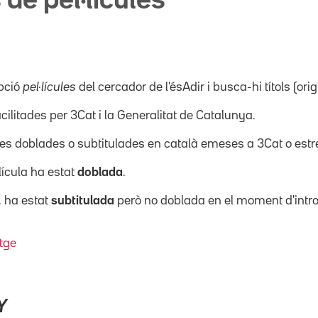
 de pel·lícules
pció
pel·lícules
del cercador de l'ésAdir i busca-hi títols (orig
acilitades per 3Cat i la Generalitat de Catalunya.
ícules doblades o subtitulades en català emeses a 3Cat o es
·lícula ha estat
doblada
.
, ha estat
subtitulada
però no doblada en el moment d'intro
tge
Y