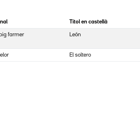
inal
Títol en castellà
pig farmer
León
elor
El soltero