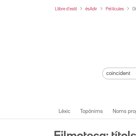
Llibre d'estil
ésAdir
Pel·lícules
D
Lèxic
Topònims
Noms pro