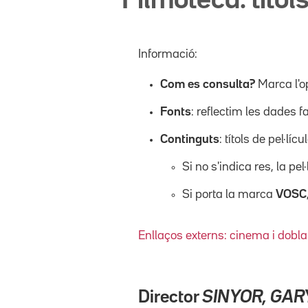
Filmoteca: títols
Informació:
Com es consulta?
Marca l'o
Fonts
: reflectim les dades f
Continguts
: títols de pel·l
Si no s'indica res, la pel
Si porta la marca
VOSC
Enllaços externs: cinema i dobla
Director
SINYOR, GAR