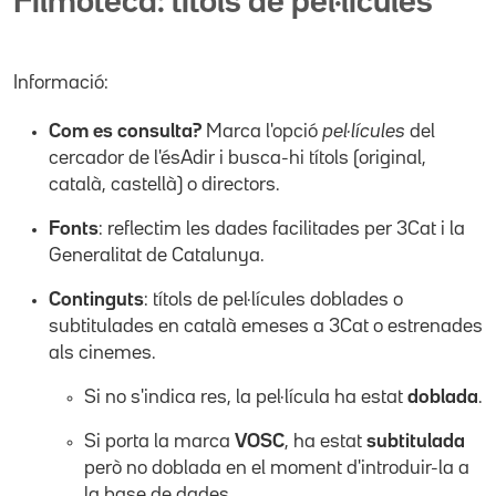
Filmoteca: títols de pel·lícules
Informació:
Com es consulta?
Marca l'opció
pel·lícules
del
cercador de l'ésAdir i busca-hi títols (original,
català, castellà) o directors.
Fonts
: reflectim les dades facilitades per 3Cat i la
Generalitat de Catalunya.
Continguts
: títols de pel·lícules doblades o
subtitulades en català emeses a 3Cat o estrenades
als cinemes.
Si no s'indica res, la pel·lícula ha estat
doblada
.
Si porta la marca
VOSC
, ha estat
subtitulada
però no doblada en el moment d'introduir-la a
la base de dades.