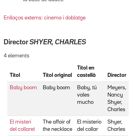
Enllaços externs: cinema i doblatge
Director
SHYER, CHARLES
4 elements
Títol en
Títol
Títol original
castellà
Director
Baby boom
Baby boom
Baby, tú
Meyers,
vales
Nancy
mucho
Shyer,
Charles
El misteri
The affair of
El misterio
Shyer,
del collaret
the necklace
del collar
Charles