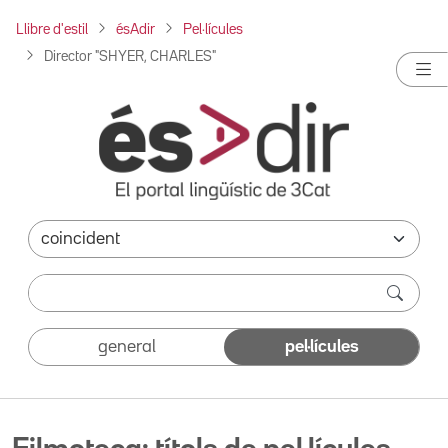
Llibre d'estil
ésAdir
Pel·lícules
Director "SHYER, CHARLES"
general
pel·lícules