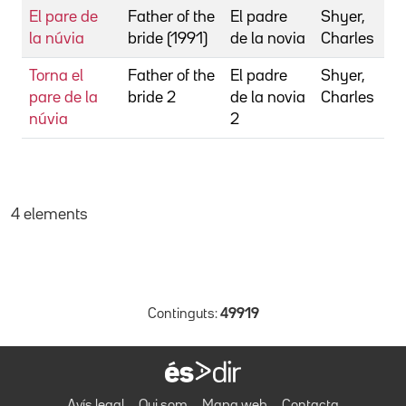
El pare de
Father of the
El padre
Shyer,
la núvia
bride (1991)
de la novia
Charles
Torna el
Father of the
El padre
Shyer,
pare de la
bride 2
de la novia
Charles
núvia
2
4 elements
Continguts:
49919
Avís legal
Qui som
Mapa web
Contacta