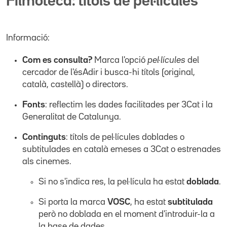
Filmoteca: títols de pel·lícules
Informació:
Com es consulta?
Marca l'opció
pel·lícules
del
cercador de l'ésAdir i busca-hi títols (original,
català, castellà) o directors.
Fonts
: reflectim les dades facilitades per 3Cat i la
Generalitat de Catalunya.
Continguts
: títols de pel·lícules doblades o
subtitulades en català emeses a 3Cat o estrenades
als cinemes.
Si no s'indica res, la pel·lícula ha estat
doblada
.
Si porta la marca
VOSC
, ha estat
subtitulada
però no doblada en el moment d'introduir-la a
la base de dades.