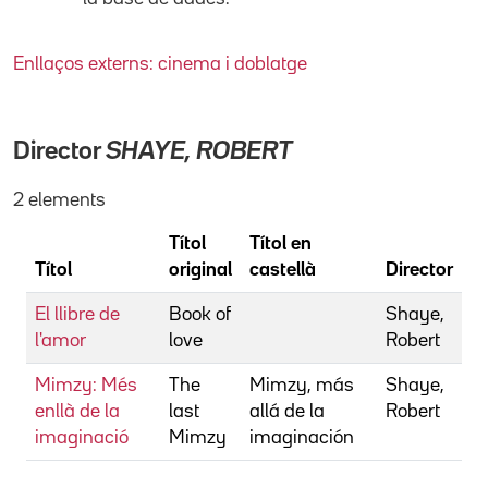
Enllaços externs: cinema i doblatge
Director
SHAYE, ROBERT
2 elements
Títol
Títol en
Títol
original
castellà
Director
El llibre de
Book of
Shaye,
l'amor
love
Robert
Mimzy: Més
The
Mimzy, más
Shaye,
enllà de la
last
allá de la
Robert
imaginació
Mimzy
imaginación