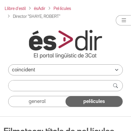
Llibre d'estil
ésAdir
Pel·lícules
Director "SHAYE, ROBERT"
general
pel·lícules