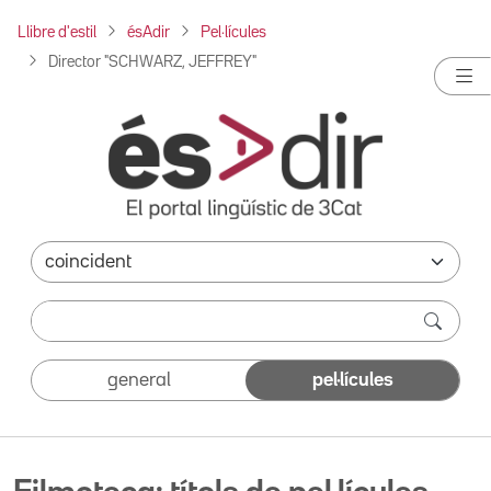
Llibre d'estil
ésAdir
Pel·lícules
Director "SCHWARZ, JEFFREY"
general
pel·lícules