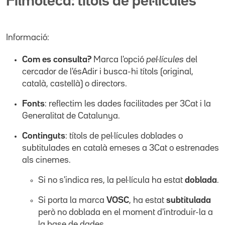
Filmoteca: títols de pel·lícules
Informació:
Com es consulta?
Marca l'opció
pel·lícules
del
cercador de l'ésAdir i busca-hi títols (original,
català, castellà) o directors.
Fonts
: reflectim les dades facilitades per 3Cat i la
Generalitat de Catalunya.
Continguts
: títols de pel·lícules doblades o
subtitulades en català emeses a 3Cat o estrenades
als cinemes.
Si no s'indica res, la pel·lícula ha estat
doblada
.
Si porta la marca
VOSC
, ha estat
subtitulada
però no doblada en el moment d'introduir-la a
la base de dades.