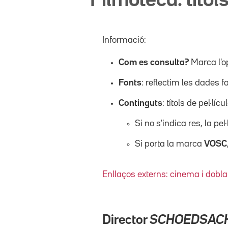
Filmoteca: títols
Informació:
Com es consulta?
Marca l'o
Fonts
: reflectim les dades f
Continguts
: títols de pel·l
Si no s'indica res, la pel
Si porta la marca
VOSC
Enllaços externs: cinema i dobla
Director
SCHOEDSACK,