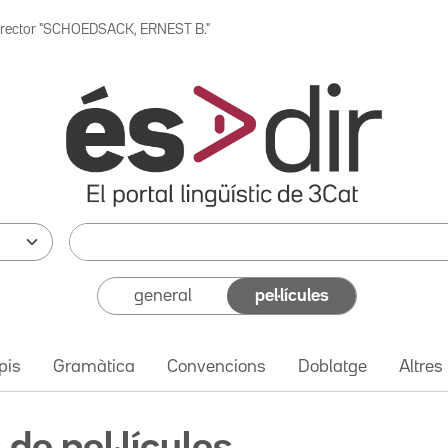
irector "SCHOEDSACK, ERNEST B."
general
pel·lícules
pis
Gramàtica
Convencions
Doblatge
Altres