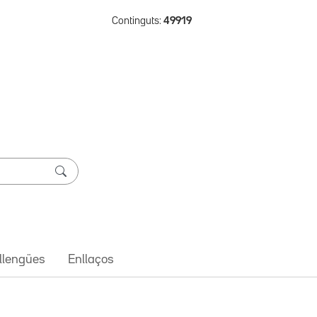
Continguts:
49919
 llengües
Enllaços