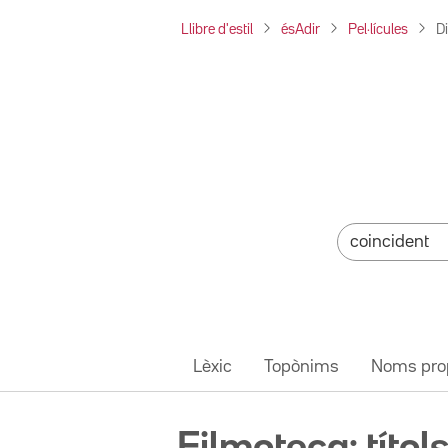
Llibre d'estil
ésAdir
Pel·lícules
D
Lèxic
Topònims
Noms pro