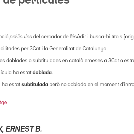
 de pel·lícules
pció
pel·lícules
del cercador de l'ésAdir i busca-hi títols (orig
acilitades per 3Cat i la Generalitat de Catalunya.
ícules doblades o subtitulades en català emeses a 3Cat o es
·lícula ha estat
doblada
.
, ha estat
subtitulada
però no doblada en el moment d'intro
tge
 ERNEST B.