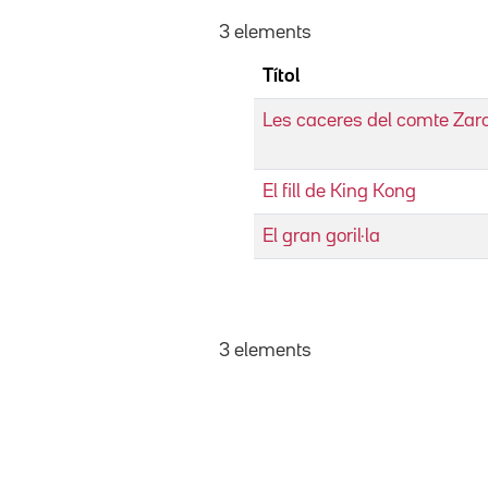
3 elements
Títol
Les caceres del comte Zaro
El fill de King Kong
El gran goril·la
3 elements