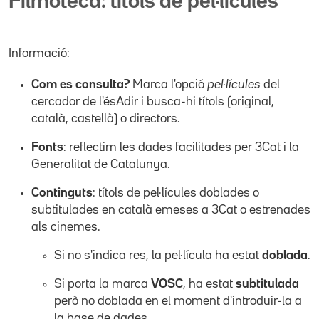
Filmoteca: títols de pel·lícules
Informació:
Com es consulta?
Marca l'opció
pel·lícules
del
cercador de l'ésAdir i busca-hi títols (original,
català, castellà) o directors.
Fonts
: reflectim les dades facilitades per 3Cat i la
Generalitat de Catalunya.
Continguts
: títols de pel·lícules doblades o
subtitulades en català emeses a 3Cat o estrenades
als cinemes.
Si no s'indica res, la pel·lícula ha estat
doblada
.
Si porta la marca
VOSC
, ha estat
subtitulada
però no doblada en el moment d'introduir-la a
la base de dades.