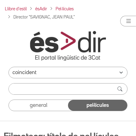
Llibre d'estil
ésAdir
Pel·lícules
Director "SAVIGNAC, JEAN PAUL"
general
pel·lícules