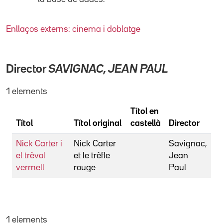
Enllaços externs: cinema i doblatge
Director
SAVIGNAC, JEAN PAUL
1 elements
Títol en
Títol
Títol original
castellà
Director
Nick Carter i
Nick Carter
Savignac,
el trèvol
et le trèfle
Jean
vermell
rouge
Paul
1 elements