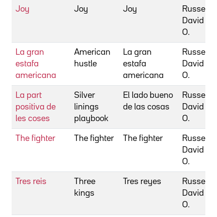
Joy
Joy
Joy
Russell,
David
O.
La gran
American
La gran
Russell,
estafa
hustle
estafa
David
americana
americana
O.
La part
Silver
El lado bueno
Russell,
positiva de
linings
de las cosas
David
les coses
playbook
O.
The fighter
The fighter
The fighter
Russell,
David
O.
Tres reis
Three
Tres reyes
Russell,
kings
David
O.