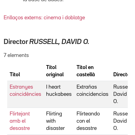
Enllaços externs: cinema i doblatge
Director
RUSSELL, DAVID O.
7 elements
Títol
Títol en
Títol
original
castellà
Director
Estranyes
I heart
Extrañas
Russell,
coincidències
huckabees
coincidencias
David
O.
Flirtejant
Flirting
Flirteando
Russell,
amb el
with
con el
David
desastre
disaster
desastre
O.