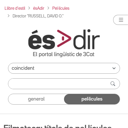
Llibre d'estil
ésAdir
Pel·lícules
Director "RUSSELL, DAVID O."
general
pel·lícules