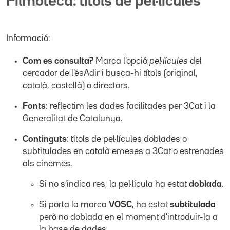
Filmoteca: títols de pel·lícules
Informació:
Com es consulta?
Marca l'opció
pel·lícules
del
cercador de l'ésAdir i busca-hi títols (original,
català, castellà) o directors.
Fonts
: reflectim les dades facilitades per 3Cat i la
Generalitat de Catalunya.
Continguts
: títols de pel·lícules doblades o
subtitulades en català emeses a 3Cat o estrenades
als cinemes.
Si no s'indica res, la pel·lícula ha estat
doblada
.
Si porta la marca
VOSC
, ha estat
subtitulada
però no doblada en el moment d'introduir-la a
la base de dades.