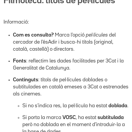
Filmoteca: títols de pel·lícules
Informació:
Com es consulta?
Marca l'opció
pel·lícules
del
cercador de l'ésAdir i busca-hi títols (original,
català, castellà) o directors.
Fonts
: reflectim les dades facilitades per 3Cat i la
Generalitat de Catalunya.
Continguts
: títols de pel·lícules doblades o
subtitulades en català emeses a 3Cat o estrenades
als cinemes.
Si no s'indica res, la pel·lícula ha estat
doblada
.
Si porta la marca
VOSC
, ha estat
subtitulada
però no doblada en el moment d'introduir-la a
la base de dades.