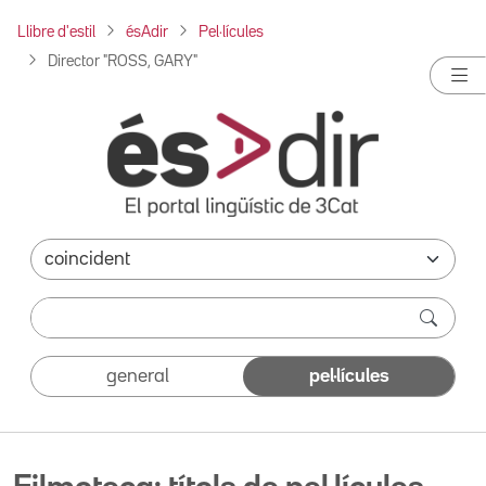
Llibre d'estil
ésAdir
Pel·lícules
Director "ROSS, GARY"
general
pel·lícules