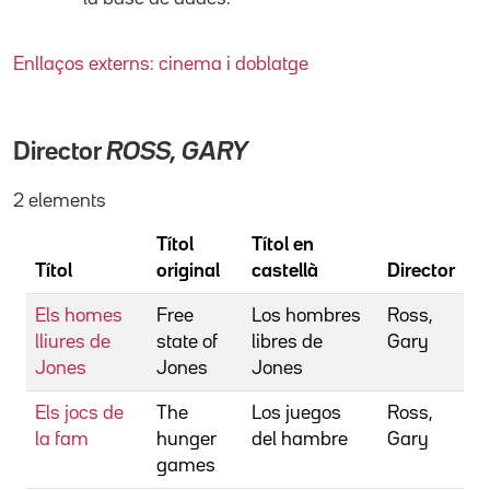
Enllaços externs: cinema i doblatge
Director
ROSS, GARY
2 elements
Títol
Títol en
Títol
original
castellà
Director
Els homes
Free
Los hombres
Ross,
lliures de
state of
libres de
Gary
Jones
Jones
Jones
Els jocs de
The
Los juegos
Ross,
la fam
hunger
del hambre
Gary
games