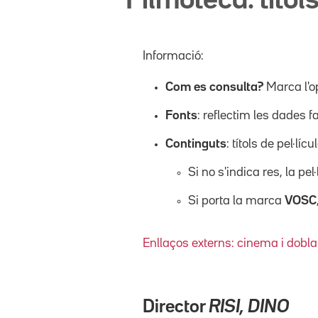
Filmoteca: títols
Informació:
Com es consulta?
Marca l'o
Fonts
: reflectim les dades f
Continguts
: títols de pel·l
Si no s'indica res, la pel
Si porta la marca
VOSC
Enllaços externs: cinema i dobla
Director
RISI, DINO