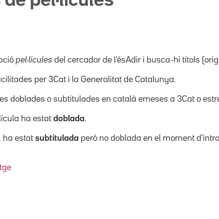
 de pel·lícules
pció
pel·lícules
del cercador de l'ésAdir i busca-hi títols (orig
acilitades per 3Cat i la Generalitat de Catalunya.
ícules doblades o subtitulades en català emeses a 3Cat o es
·lícula ha estat
doblada
.
, ha estat
subtitulada
però no doblada en el moment d'intro
tge