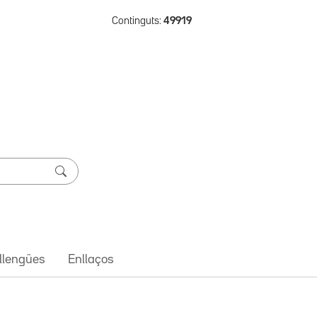
Continguts:
49919
 llengües
Enllaços