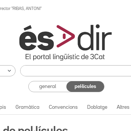
irector "RIBAS, ANTONI"
general
pel·lícules
pis
Gramàtica
Convencions
Doblatge
Altres