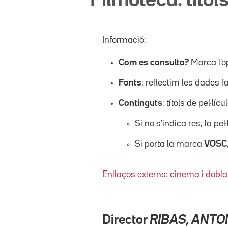
Filmoteca: títols
Informació:
Com es consulta?
Marca l'o
Fonts
: reflectim les dades f
Continguts
: títols de pel·l
Si no s'indica res, la pel
Si porta la marca
VOSC
Enllaços externs: cinema i dobla
Director
RIBAS, ANTO