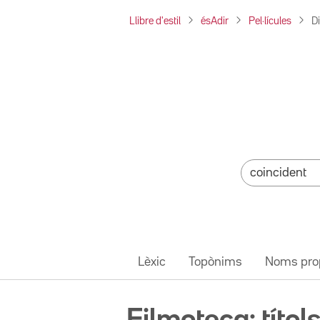
Llibre d'estil
ésAdir
Pel·lícules
D
Lèxic
Topònims
Noms pro