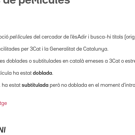
 de pel·lícules
pció
pel·lícules
del cercador de l'ésAdir i busca-hi títols (orig
acilitades per 3Cat i la Generalitat de Catalunya.
ícules doblades o subtitulades en català emeses a 3Cat o es
·lícula ha estat
doblada
.
, ha estat
subtitulada
però no doblada en el moment d'intro
tge
NI