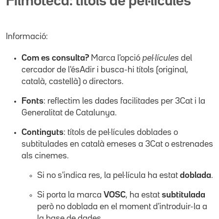
Filmoteca: títols de pel·lícules
Informació:
Com es consulta?
Marca l'opció
pel·lícules
del
cercador de l'ésAdir i busca-hi títols (original,
català, castellà) o directors.
Fonts
: reflectim les dades facilitades per 3Cat i la
Generalitat de Catalunya.
Continguts
: títols de pel·lícules doblades o
subtitulades en català emeses a 3Cat o estrenades
als cinemes.
Si no s'indica res, la pel·lícula ha estat
doblada
.
Si porta la marca
VOSC
, ha estat
subtitulada
però no doblada en el moment d'introduir-la a
la base de dades.