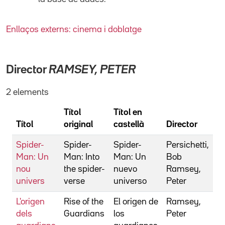
Enllaços externs: cinema i doblatge
Director
RAMSEY, PETER
2 elements
Títol
Títol en
Títol
original
castellà
Director
Spider-
Spider-
Spider-
Persichetti,
Man: Un
Man: Into
Man: Un
Bob
nou
the spider-
nuevo
Ramsey,
univers
verse
universo
Peter
L'origen
Rise of the
El origen de
Ramsey,
dels
Guardians
los
Peter