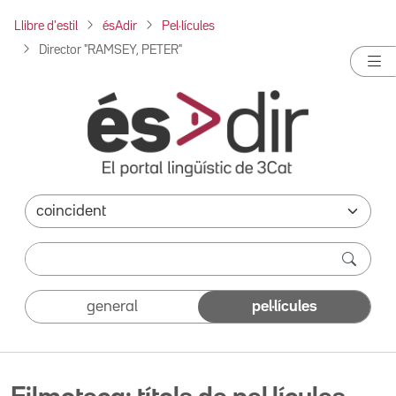
Llibre d'estil
ésAdir
Pel·lícules
Director "RAMSEY, PETER"
general
pel·lícules