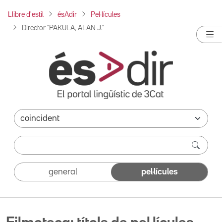
Llibre d'estil
ésAdir
Pel·lícules
Director "PAKULA, ALAN J."
general
pel·lícules