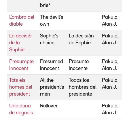
brief
L'ombra del
The devil's
Pakula,
diable
own
Alan J.
La decisió
Sophie's
La decisión
Pakula,
de la
choice
de Sophie
Alan J.
Sophie
Presumpte
Presumed
Presunto
Pakula,
innocent
innocent
inocente
Alan J.
Tots els
All the
Todos los
Pakula,
homes del
president's
hombres del
Alan J.
president
men
presidente
Una dona
Rollover
Pakula,
de negocis
Alan J.