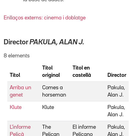
Enllaços externs: cinema i doblatge
Director
PAKULA, ALAN J.
8 elements
Títol
Títol en
Títol
original
castellà
Director
Arriba un
Comes a
Pakula,
genet
horseman
Alan J.
Klute
Klute
Pakula,
Alan J.
L'informe
The
El informe
Pakula,
Pelicà
Pelican
Pelícano
Alan J.