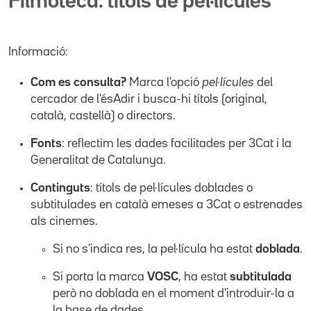
Filmoteca: títols de pel·lícules
Informació:
Com es consulta?
Marca l'opció
pel·lícules
del
cercador de l'ésAdir i busca-hi títols (original,
català, castellà) o directors.
Fonts
: reflectim les dades facilitades per 3Cat i la
Generalitat de Catalunya.
Continguts
: títols de pel·lícules doblades o
subtitulades en català emeses a 3Cat o estrenades
als cinemes.
Si no s'indica res, la pel·lícula ha estat
doblada
.
Si porta la marca
VOSC
, ha estat
subtitulada
però no doblada en el moment d'introduir-la a
la base de dades.