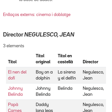
Enllaços externs: cinema i doblatge
Director
NEGULESCO, JEAN
3 elements
Títol
Títol en
Títol
original
castellà
Director
El nen del
Boy on a
La sirena
Negulesco,
dofí
dolphin
y el delfín
Jean
Johnny
Johnny
Belinda
Negulesco,
Belinda
Belinda
Jean
Papà
Daddy
Negulesco,
Cames
long legs
Jean