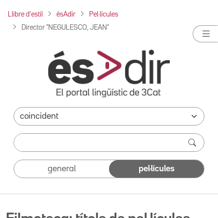
Llibre d'estil
ésAdir
Pel·lícules
Director "NEGULESCO, JEAN"
general
pel·lícules