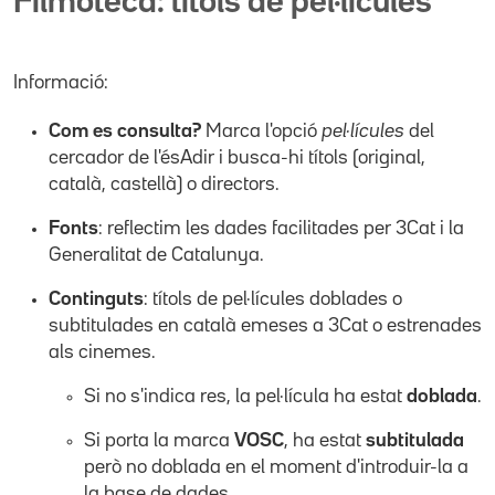
Filmoteca: títols de pel·lícules
Informació:
Com es consulta?
Marca l'opció
pel·lícules
del
cercador de l'ésAdir i busca-hi títols (original,
català, castellà) o directors.
Fonts
: reflectim les dades facilitades per 3Cat i la
Generalitat de Catalunya.
Continguts
: títols de pel·lícules doblades o
subtitulades en català emeses a 3Cat o estrenades
als cinemes.
Si no s'indica res, la pel·lícula ha estat
doblada
.
Si porta la marca
VOSC
, ha estat
subtitulada
però no doblada en el moment d'introduir-la a
la base de dades.