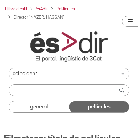
Llibre d'estil
ésAdir
Pel·lícules
Director "NAZER, HASSAN"
general
pel·lícules