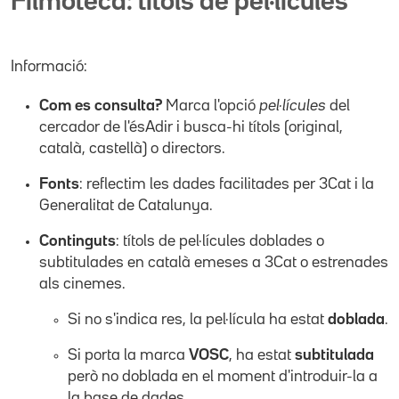
Filmoteca: títols de pel·lícules
Informació:
Com es consulta?
Marca l'opció
pel·lícules
del
cercador de l'ésAdir i busca-hi títols (original,
català, castellà) o directors.
Fonts
: reflectim les dades facilitades per 3Cat i la
Generalitat de Catalunya.
Continguts
: títols de pel·lícules doblades o
subtitulades en català emeses a 3Cat o estrenades
als cinemes.
Si no s'indica res, la pel·lícula ha estat
doblada
.
Si porta la marca
VOSC
, ha estat
subtitulada
però no doblada en el moment d'introduir-la a
la base de dades.