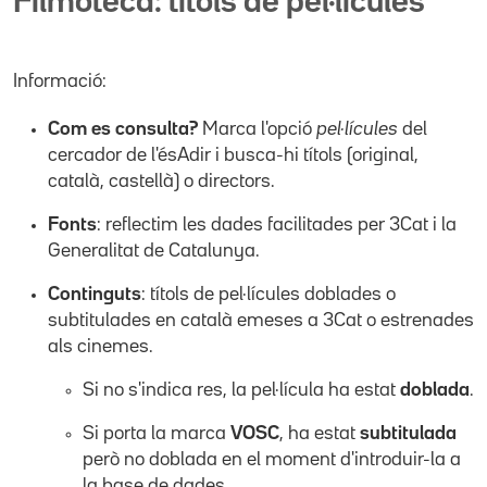
Filmoteca: títols de pel·lícules
Informació:
Com es consulta?
Marca l'opció
pel·lícules
del
cercador de l'ésAdir i busca-hi títols (original,
català, castellà) o directors.
Fonts
: reflectim les dades facilitades per 3Cat i la
Generalitat de Catalunya.
Continguts
: títols de pel·lícules doblades o
subtitulades en català emeses a 3Cat o estrenades
als cinemes.
Si no s'indica res, la pel·lícula ha estat
doblada
.
Si porta la marca
VOSC
, ha estat
subtitulada
però no doblada en el moment d'introduir-la a
la base de dades.