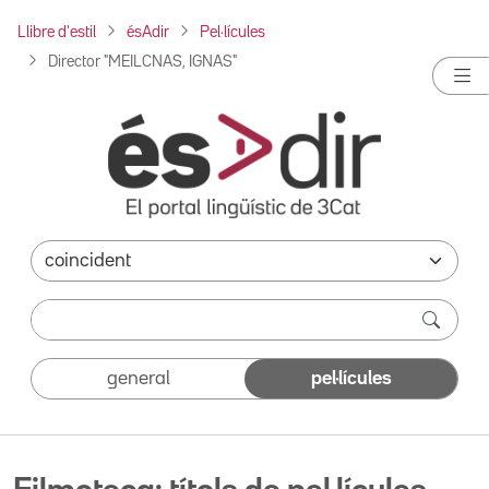
Llibre d'estil
ésAdir
Pel·lícules
Director "MEILCNAS, IGNAS"
general
pel·lícules