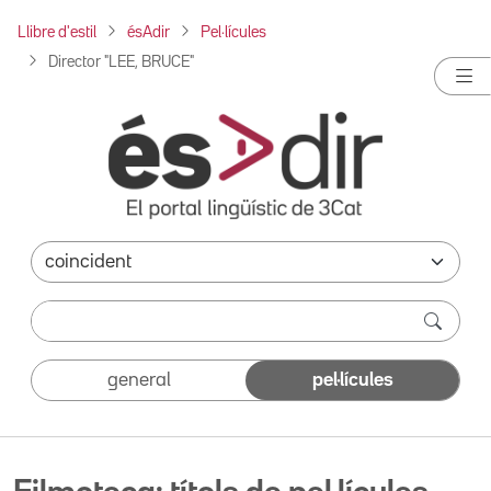
Llibre d'estil
ésAdir
Pel·lícules
Director "LEE, BRUCE"
general
pel·lícules