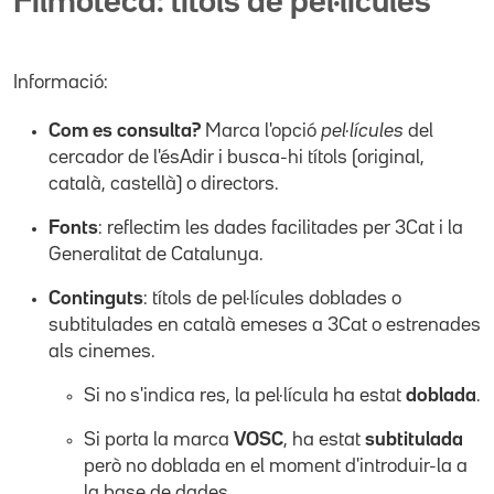
Filmoteca: títols de pel·lícules
Informació:
Com es consulta?
Marca l'opció
pel·lícules
del
cercador de l'ésAdir i busca-hi títols (original,
català, castellà) o directors.
Fonts
: reflectim les dades facilitades per 3Cat i la
Generalitat de Catalunya.
Continguts
: títols de pel·lícules doblades o
subtitulades en català emeses a 3Cat o estrenades
als cinemes.
Si no s'indica res, la pel·lícula ha estat
doblada
.
Si porta la marca
VOSC
, ha estat
subtitulada
però no doblada en el moment d'introduir-la a
la base de dades.