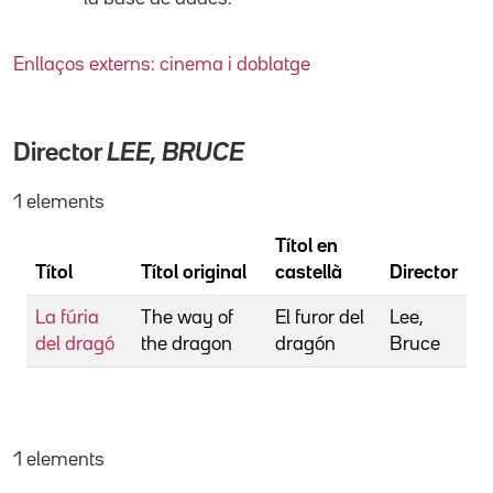
Enllaços externs: cinema i doblatge
Director
LEE, BRUCE
1 elements
Títol en
Títol
Títol original
castellà
Director
La fúria
The way of
El furor del
Lee,
del dragó
the dragon
dragón
Bruce
1 elements