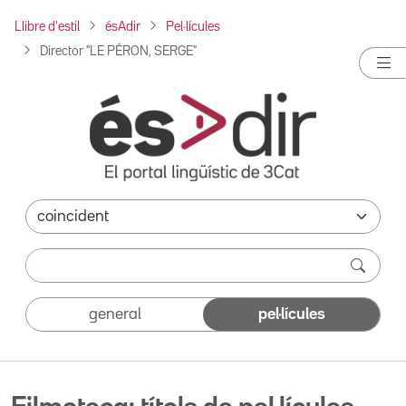
Llibre d'estil
ésAdir
Pel·lícules
Director "LE PÉRON, SERGE"
general
pel·lícules