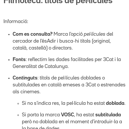
Filmoteca: títols de pel·lícules
Informació:
Com es consulta?
Marca l'opció
pel·lícules
del
cercador de l'ésAdir i busca-hi títols (original,
català, castellà) o directors.
Fonts
: reflectim les dades facilitades per 3Cat i la
Generalitat de Catalunya.
Continguts
: títols de pel·lícules doblades o
subtitulades en català emeses a 3Cat o estrenades
als cinemes.
Si no s'indica res, la pel·lícula ha estat
doblada
.
Si porta la marca
VOSC
, ha estat
subtitulada
però no doblada en el moment d'introduir-la a
la base de dades.