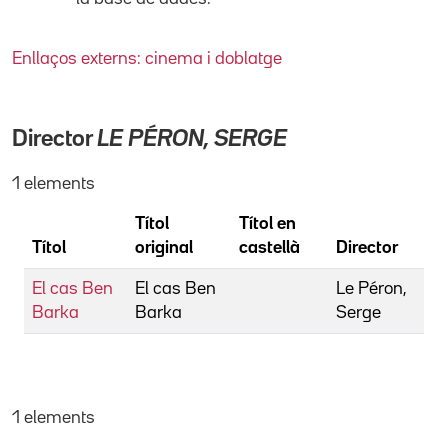
Enllaços externs: cinema i doblatge
Director
LE PÉRON, SERGE
1 elements
Títol
Títol en
Títol
original
castellà
Director
El cas Ben
El cas Ben
Le Péron,
Barka
Barka
Serge
1 elements