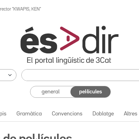
irector "KWAPIS, KEN"
general
pel·lícules
pis
Gramàtica
Convencions
Doblatge
Altres