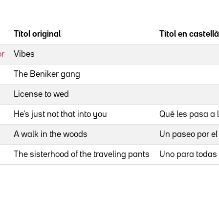
Títol original
Títol en castellà
or
Vibes
The Beniker gang
License to wed
He's just not that into you
Qué les pasa a
A walk in the woods
Un paseo por e
The sisterhood of the traveling pants
Uno para todas