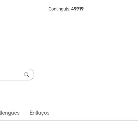
Continguts:
49919
 llengües
Enllaços