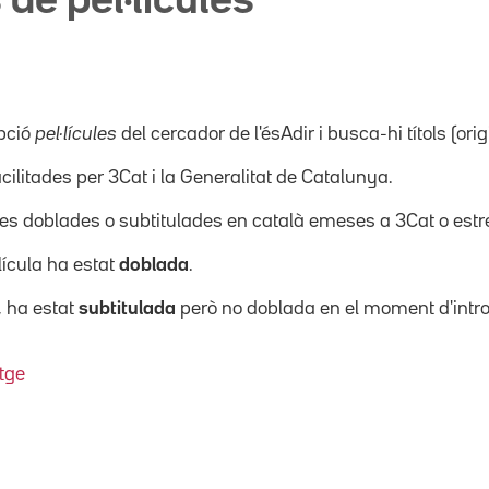
 de pel·lícules
pció
pel·lícules
del cercador de l'ésAdir i busca-hi títols (orig
acilitades per 3Cat i la Generalitat de Catalunya.
ícules doblades o subtitulades en català emeses a 3Cat o es
·lícula ha estat
doblada
.
, ha estat
subtitulada
però no doblada en el moment d'intro
tge