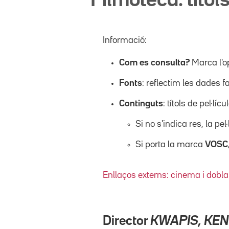
Filmoteca: títols
Informació:
Com es consulta?
Marca l'o
Fonts
: reflectim les dades f
Continguts
: títols de pel·l
Si no s'indica res, la pel
Si porta la marca
VOSC
Enllaços externs: cinema i dobla
Director
KWAPIS, KEN