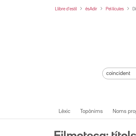
Llibre d'estil
ésAdir
Pel·lícules
D
Lèxic
Topònims
Noms pro