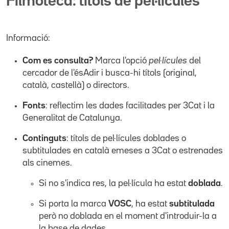
Filmoteca: títols de pel·lícules
Informació:
Com es consulta?
Marca l'opció
pel·lícules
del
cercador de l'ésAdir i busca-hi títols (original,
català, castellà) o directors.
Fonts
: reflectim les dades facilitades per 3Cat i la
Generalitat de Catalunya.
Continguts
: títols de pel·lícules doblades o
subtitulades en català emeses a 3Cat o estrenades
als cinemes.
Si no s'indica res, la pel·lícula ha estat
doblada
.
Si porta la marca
VOSC
, ha estat
subtitulada
però no doblada en el moment d'introduir-la a
la base de dades.