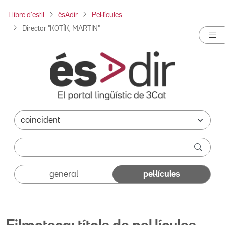
Llibre d'estil
ésAdir
Pel·lícules
Director "KOTÍK, MARTIN"
general
pel·lícules