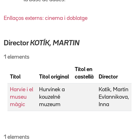
Enllaços externs: cinema i doblatge
Director
KOTÍK, MARTIN
1 elements
Títol en
Títol
Títol original
castellà
Director
Harvie i el
Hurvínek a
Kotík, Martin
museu
kouzelné
Evlannikova,
màgic
muzeum
Inna
1 elements