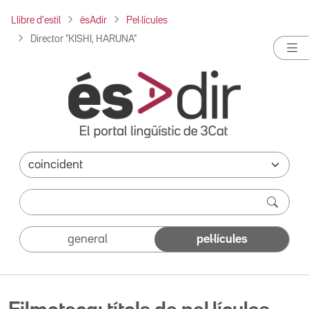
Llibre d'estil
ésAdir
Pel·lícules
Director "KISHI, HARUNA"
general
pel·lícules