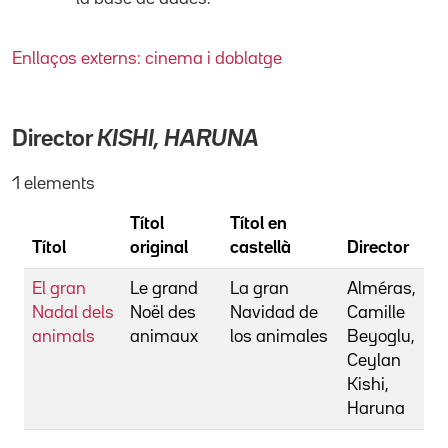
Enllaços externs: cinema i doblatge
Director
KISHI, HARUNA
1 elements
Títol
Títol en
Títol
original
castellà
Director
El gran
Le grand
La gran
Alméras,
Nadal dels
Noël des
Navidad de
Camille
animals
animaux
los animales
Beyoglu,
Ceylan
Kishi,
Haruna