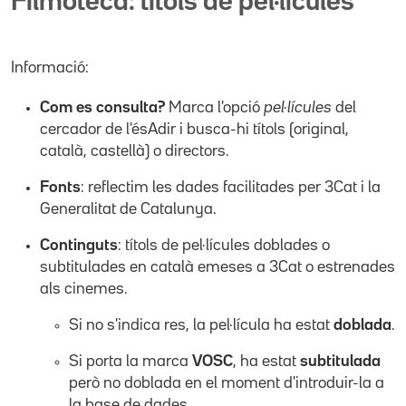
Filmoteca: títols de pel·lícules
Informació:
Com es consulta?
Marca l'opció
pel·lícules
del
cercador de l'ésAdir i busca-hi títols (original,
català, castellà) o directors.
Fonts
: reflectim les dades facilitades per 3Cat i la
Generalitat de Catalunya.
Continguts
: títols de pel·lícules doblades o
subtitulades en català emeses a 3Cat o estrenades
als cinemes.
Si no s'indica res, la pel·lícula ha estat
doblada
.
Si porta la marca
VOSC
, ha estat
subtitulada
però no doblada en el moment d'introduir-la a
la base de dades.