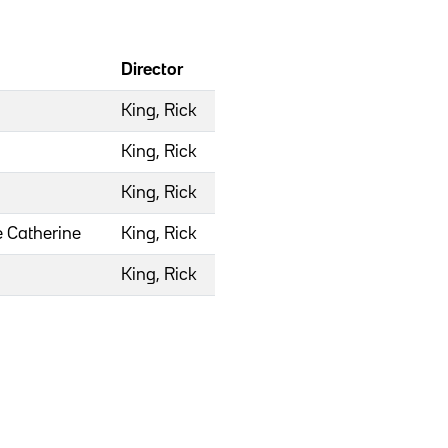
Director
King, Rick
King, Rick
King, Rick
e Catherine
King, Rick
King, Rick