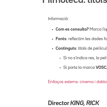
Filmoteca: títols
Informació:
Com es consulta?
Marca l'o
Fonts
: reflectim les dades f
Continguts
: títols de pel·l
Si no s'indica res, la pel
Si porta la marca
VOSC
Enllaços externs: cinema i dobla
Director
KING, RICK