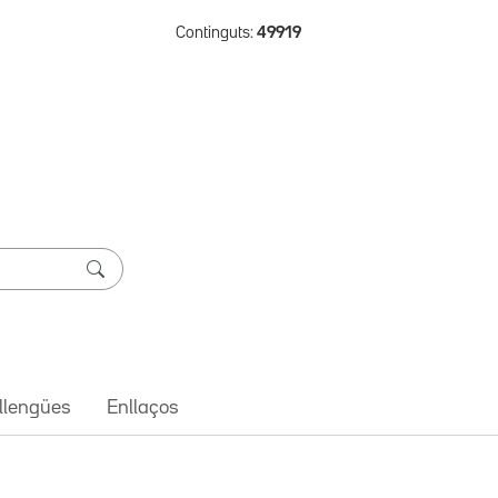
Continguts:
49919
 llengües
Enllaços