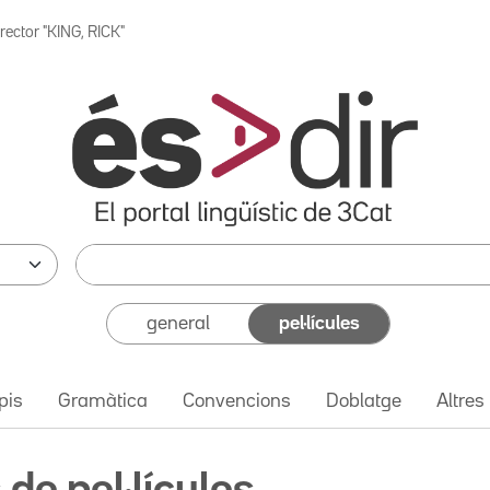
rector "KING, RICK"
general
pel·lícules
pis
Gramàtica
Convencions
Doblatge
Altres