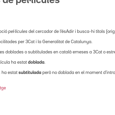
 de pel·lícules
pció
pel·lícules
del cercador de l'ésAdir i busca-hi títols (orig
acilitades per 3Cat i la Generalitat de Catalunya.
ícules doblades o subtitulades en català emeses a 3Cat o es
·lícula ha estat
doblada
.
, ha estat
subtitulada
però no doblada en el moment d'intro
tge