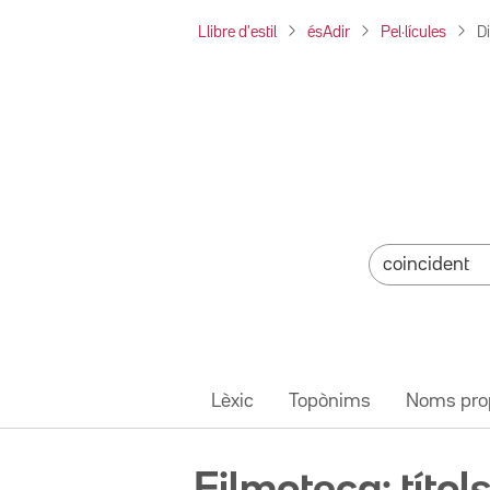
Llibre d'estil
ésAdir
Pel·lícules
Di
Lèxic
Topònims
Noms pro