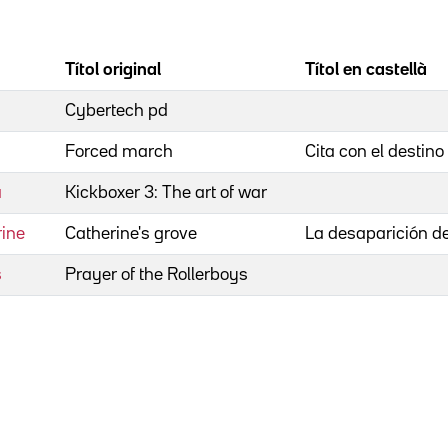
Títol original
Títol en castellà
Cybertech pd
Forced march
Cita con el destino
a
Kickboxer 3: The art of war
rine
Catherine's grove
La desaparición d
s
Prayer of the Rollerboys