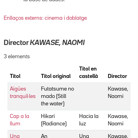
Enllaços externs: cinema i doblatge
Director
KAWASE, NAOMI
3 elements
Títol en
Títol
Títol original
castellà
Director
Aigües
Futatsume no
Kawase,
tranquil·les
mado (Still
Naomi
the water)
Cap a la
Hikari
Hacia la
Kawase,
llum
(Radiance)
luz
Naomi
Una
An
Una
Kawase,