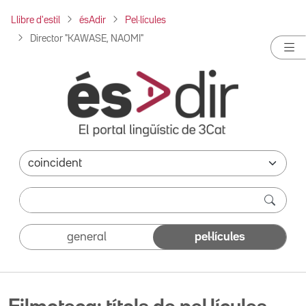
Llibre d'estil
ésAdir
Pel·lícules
Director "KAWASE, NAOMI"
general
pel·lícules