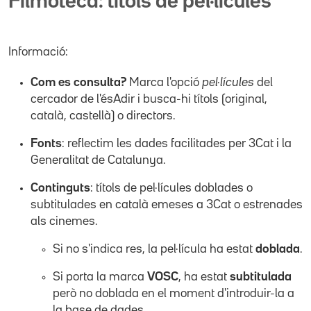
Filmoteca: títols de pel·lícules
Informació:
Com es consulta?
Marca l'opció
pel·lícules
del
cercador de l'ésAdir i busca-hi títols (original,
català, castellà) o directors.
Fonts
: reflectim les dades facilitades per 3Cat i la
Generalitat de Catalunya.
Continguts
: títols de pel·lícules doblades o
subtitulades en català emeses a 3Cat o estrenades
als cinemes.
Si no s'indica res, la pel·lícula ha estat
doblada
.
Si porta la marca
VOSC
, ha estat
subtitulada
però no doblada en el moment d'introduir-la a
la base de dades.