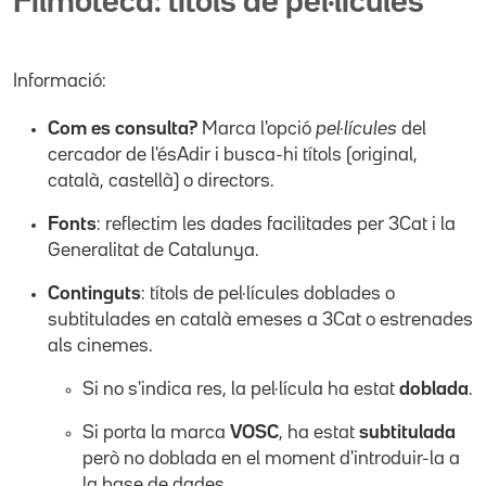
Filmoteca: títols de pel·lícules
Informació:
Com es consulta?
Marca l'opció
pel·lícules
del
cercador de l'ésAdir i busca-hi títols (original,
català, castellà) o directors.
Fonts
: reflectim les dades facilitades per 3Cat i la
Generalitat de Catalunya.
Continguts
: títols de pel·lícules doblades o
subtitulades en català emeses a 3Cat o estrenades
als cinemes.
Si no s'indica res, la pel·lícula ha estat
doblada
.
Si porta la marca
VOSC
, ha estat
subtitulada
però no doblada en el moment d'introduir-la a
la base de dades.