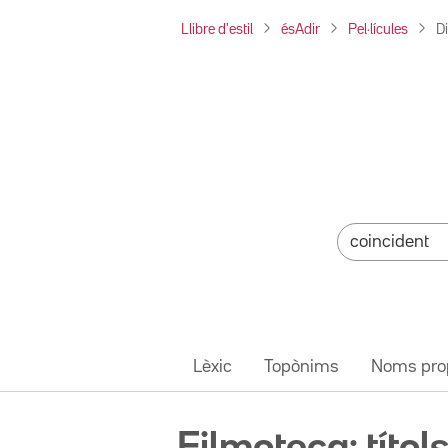
Llibre d'estil
ésAdir
Pel·lícules
D
Lèxic
Topònims
Noms pro