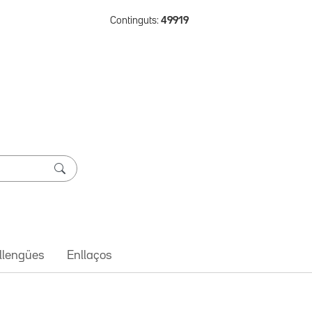
Continguts:
49919
 llengües
Enllaços