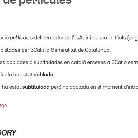
 de pel·lícules
pció
pel·lícules
del cercador de l'ésAdir i busca-hi títols (orig
acilitades per 3Cat i la Generalitat de Catalunya.
ícules doblades o subtitulades en català emeses a 3Cat o es
·lícula ha estat
doblada
.
, ha estat
subtitulada
però no doblada en el moment d'intro
tge
GORY