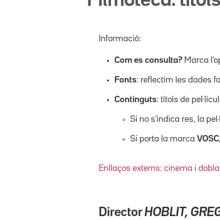
Filmoteca: títols
Informació:
Com es consulta?
Marca l'o
Fonts
: reflectim les dades f
Continguts
: títols de pel·l
Si no s'indica res, la pel
Si porta la marca
VOSC
Enllaços externs: cinema i dobla
Director
HOBLIT, GRE