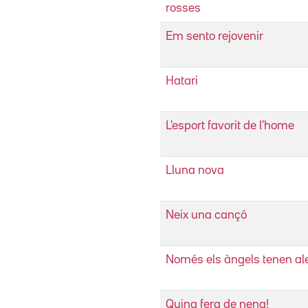
rosses
Em sento rejovenir
Hatari
L'esport favorit de l'home
Lluna nova
Neix una cançó
Només els àngels tenen al
Quina fera de nena!