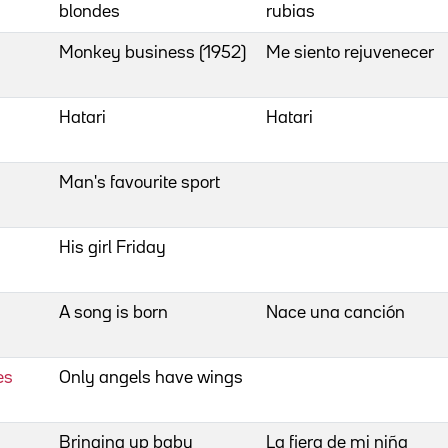
blondes
rubias
Monkey business (1952)
Me siento rejuvenecer
Hatari
Hatari
Man's favourite sport
His girl Friday
A song is born
Nace una canción
es
Only angels have wings
Bringing up baby
La fiera de mi niña