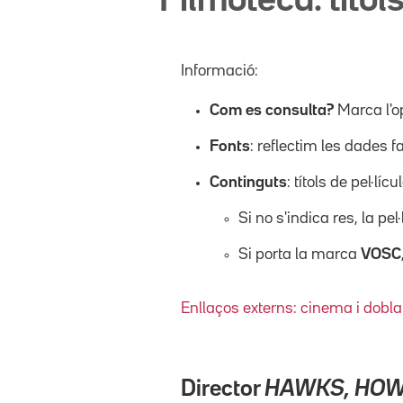
Filmoteca: títols
Informació:
Com es consulta?
Marca l'o
Fonts
: reflectim les dades f
Continguts
: títols de pel·l
Si no s'indica res, la pel
Si porta la marca
VOSC
Enllaços externs: cinema i dobla
Director
HAWKS, HO