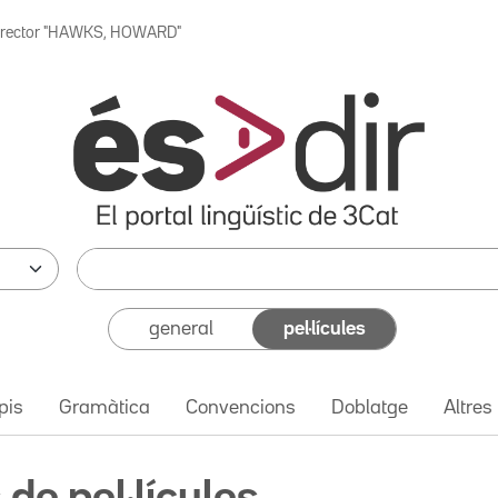
irector "HAWKS, HOWARD"
general
pel·lícules
pis
Gramàtica
Convencions
Doblatge
Altres