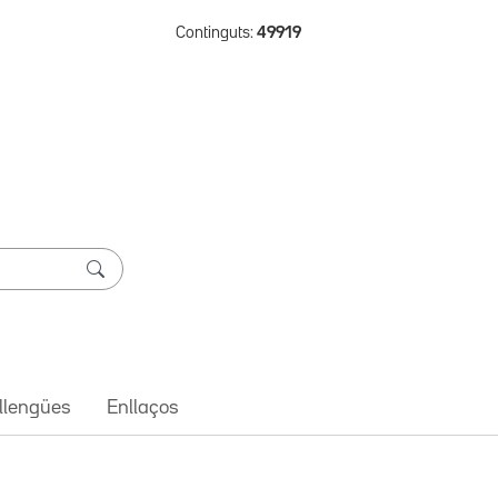
Continguts:
49919
 llengües
Enllaços