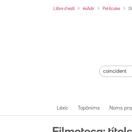
Llibre d'estil
ésAdir
Pel·lícules
D
Lèxic
Topònims
Noms pro