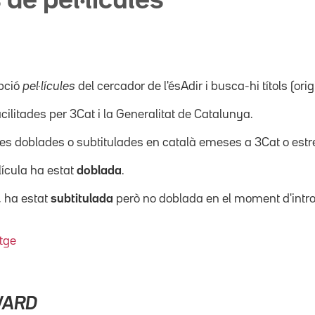
 de pel·lícules
pció
pel·lícules
del cercador de l'ésAdir i busca-hi títols (orig
acilitades per 3Cat i la Generalitat de Catalunya.
ícules doblades o subtitulades en català emeses a 3Cat o es
·lícula ha estat
doblada
.
, ha estat
subtitulada
però no doblada en el moment d'intro
tge
WARD