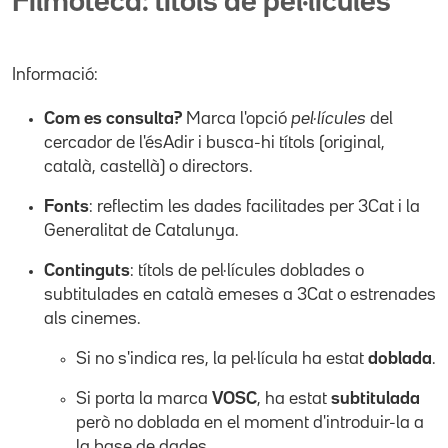
Filmoteca: títols de pel·lícules
Informació:
Com es consulta?
Marca l'opció
pel·lícules
del
cercador de l'ésAdir i busca-hi títols (original,
català, castellà) o directors.
Fonts
: reflectim les dades facilitades per 3Cat i la
Generalitat de Catalunya.
Continguts
: títols de pel·lícules doblades o
subtitulades en català emeses a 3Cat o estrenades
als cinemes.
Si no s'indica res, la pel·lícula ha estat
doblada
.
Si porta la marca
VOSC
, ha estat
subtitulada
però no doblada en el moment d'introduir-la a
la base de dades.