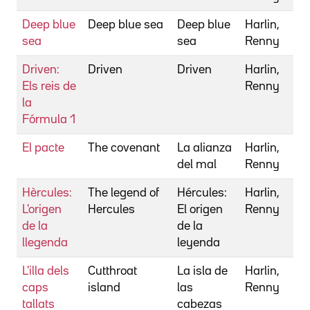
Deep blue
Deep blue sea
Deep blue
Harlin,
sea
sea
Renny
Driven:
Driven
Driven
Harlin,
Els reis de
Renny
la
Fórmula 1
El pacte
The covenant
La alianza
Harlin,
del mal
Renny
Hèrcules:
The legend of
Hércules:
Harlin,
L'origen
Hercules
El origen
Renny
de la
de la
llegenda
leyenda
L'illa dels
Cutthroat
La isla de
Harlin,
caps
island
las
Renny
tallats
cabezas