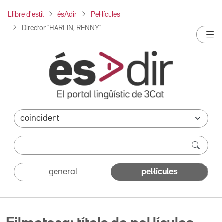
Llibre d'estil
ésAdir
Pel·lícules
Director "HARLIN, RENNY"
general
pel·lícules