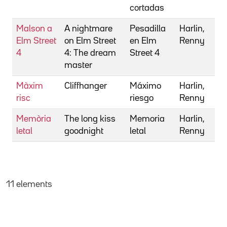
cortadas
Malson a
A nightmare
Pesadilla
Harlin,
Elm Street
on Elm Street
en Elm
Renny
4
4: The dream
Street 4
master
Màxim
Cliffhanger
Máximo
Harlin,
risc
riesgo
Renny
Memòria
The long kiss
Memoria
Harlin,
letal
goodnight
letal
Renny
11 elements