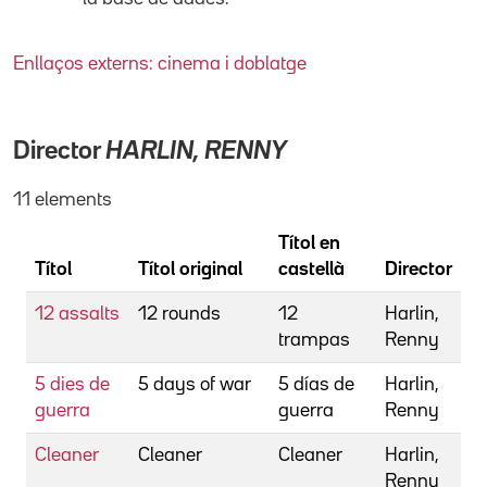
Enllaços externs: cinema i doblatge
Director
HARLIN, RENNY
11 elements
Títol en
Títol
Títol original
castellà
Director
12 assalts
12 rounds
12
Harlin,
trampas
Renny
5 dies de
5 days of war
5 días de
Harlin,
guerra
guerra
Renny
Cleaner
Cleaner
Cleaner
Harlin,
Renny