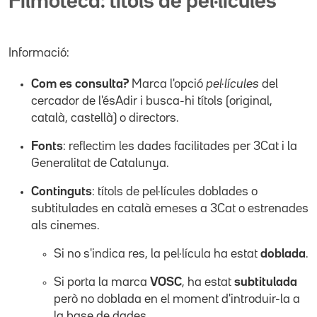
Filmoteca: títols de pel·lícules
Informació:
Com es consulta?
Marca l'opció
pel·lícules
del
cercador de l'ésAdir i busca-hi títols (original,
català, castellà) o directors.
Fonts
: reflectim les dades facilitades per 3Cat i la
Generalitat de Catalunya.
Continguts
: títols de pel·lícules doblades o
subtitulades en català emeses a 3Cat o estrenades
als cinemes.
Si no s'indica res, la pel·lícula ha estat
doblada
.
Si porta la marca
VOSC
, ha estat
subtitulada
però no doblada en el moment d'introduir-la a
la base de dades.