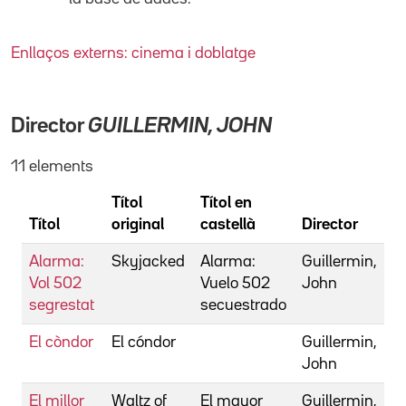
Enllaços externs: cinema i doblatge
Director
GUILLERMIN, JOHN
11 elements
Títol
Títol en
Títol
original
castellà
Director
Alarma:
Skyjacked
Alarma:
Guillermin,
Vol 502
Vuelo 502
John
segrestat
secuestrado
El còndor
El cóndor
Guillermin,
John
El millor
Waltz of
El mayor
Guillermin,