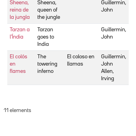
Sheena,
Sheena,
Guillermin,
reina de
queen of
John
la jungla
the jungle
Tarzan a
Tarzan
Guillermin,
l'Índia
goes to
John
India
El colós
The
El coloso en
Guillermin,
en
towering
llamas
John
flames
inferno
Allen,
Irving
11 elements