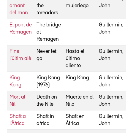
amant
the
mujeriego
John
del món
toreadors
El pont de
The bridge
Guillermin,
Remagen
at
John
Remagen
Fins
Never let
Hasta el
Guillermin,
l'últim alè
go
último
John
aliento
King
King Kong
King Kong
Guillermin,
Kong
(1976)
John
Mort al
Death on
Muerte en el
Guillermin,
Nil
the Nile
Nilo
John
Shaft a
Shaft in
Shaft en
Guillermin,
l'Àfrica
africa
África
John