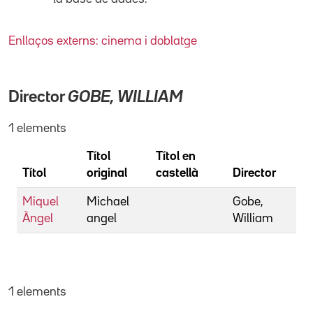
Enllaços externs: cinema i doblatge
Director
GOBE, WILLIAM
1 elements
Títol
Títol en
Títol
original
castellà
Director
Miquel
Michael
Gobe,
Àngel
angel
William
1 elements