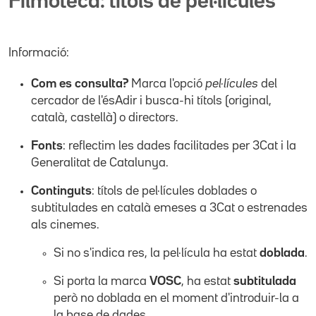
Filmoteca: títols de pel·lícules
Informació:
Com es consulta?
Marca l'opció
pel·lícules
del
cercador de l'ésAdir i busca-hi títols (original,
català, castellà) o directors.
Fonts
: reflectim les dades facilitades per 3Cat i la
Generalitat de Catalunya.
Continguts
: títols de pel·lícules doblades o
subtitulades en català emeses a 3Cat o estrenades
als cinemes.
Si no s'indica res, la pel·lícula ha estat
doblada
.
Si porta la marca
VOSC
, ha estat
subtitulada
però no doblada en el moment d'introduir-la a
la base de dades.