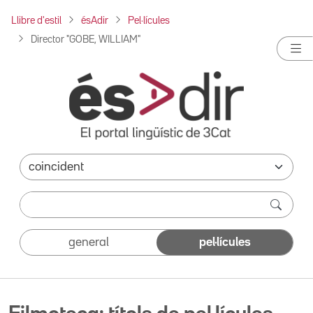
Llibre d'estil
ésAdir
Pel·lícules
Director "GOBE, WILLIAM"
general
pel·lícules