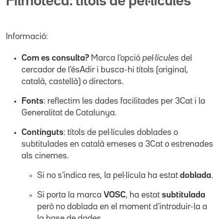
Filmoteca: títols de pel·lícules
Informació:
Com es consulta?
Marca l'opció
pel·lícules
del
cercador de l'ésAdir i busca-hi títols (original,
català, castellà) o directors.
Fonts
: reflectim les dades facilitades per 3Cat i la
Generalitat de Catalunya.
Continguts
: títols de pel·lícules doblades o
subtitulades en català emeses a 3Cat o estrenades
als cinemes.
Si no s'indica res, la pel·lícula ha estat
doblada
.
Si porta la marca
VOSC
, ha estat
subtitulada
però no doblada en el moment d'introduir-la a
la base de dades.