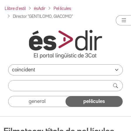
Llibre d'estil
ésAdir
Pel·lícules
Director "GENTILOMO, GIACOMO"
general
pel·lícules