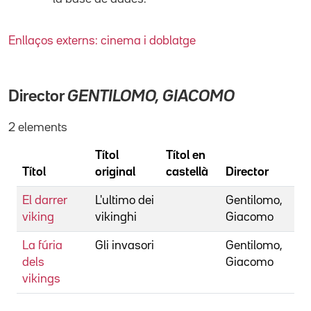
Enllaços externs: cinema i doblatge
Director
GENTILOMO, GIACOMO
2 elements
Títol
Títol en
Títol
original
castellà
Director
El darrer
L'ultimo dei
Gentilomo,
viking
vikinghi
Giacomo
La fúria
Gli invasori
Gentilomo,
dels
Giacomo
vikings