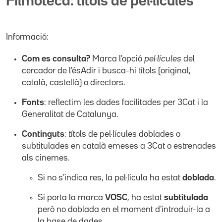
Filmoteca: títols de pel·lícules
Informació:
Com es consulta?
Marca l'opció
pel·lícules
del
cercador de l'ésAdir i busca-hi títols (original,
català, castellà) o directors.
Fonts
: reflectim les dades facilitades per 3Cat i la
Generalitat de Catalunya.
Continguts
: títols de pel·lícules doblades o
subtitulades en català emeses a 3Cat o estrenades
als cinemes.
Si no s'indica res, la pel·lícula ha estat
doblada
.
Si porta la marca
VOSC
, ha estat
subtitulada
però no doblada en el moment d'introduir-la a
la base de dades.