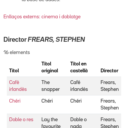
Enllaços externs: cinema i doblatge
Director
FREARS, STEPHEN
16 elements
Títol
Títol en
Títol
original
castellà
Director
Cafè
The
Café
Frears,
irlandès
snapper
irlandés
Stephen
Chéri
Chéri
Chéri
Frears,
Stephen
Doble o res
Lay the
Doble o
Frears,
favourite
nada
Stephen