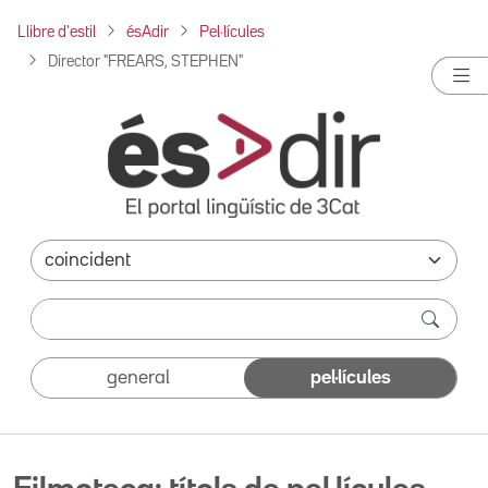
Llibre d'estil
ésAdir
Pel·lícules
Director "FREARS, STEPHEN"
general
pel·lícules