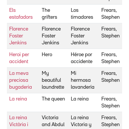
Els
The
Los
Frears,
estafadors
grifters
timadores
Stephen
Florence
Florence
Florence
Frears,
Foster
Foster
Foster
Stephen
Jenkins
Jenkins
Jenkins
Heroi per
Hero
Héroe por
Frears,
accident
accidente
Stephen
La meva
My
Mi
Frears,
preciosa
beautiful
hermosa
Stephen
bugaderia
laundrette
lavandería
La reina
The queen
La reina
Frears,
Stephen
La reina
Victoria
La reina
Frears,
Victòria i
and Abdul
Victoria y
Stephen