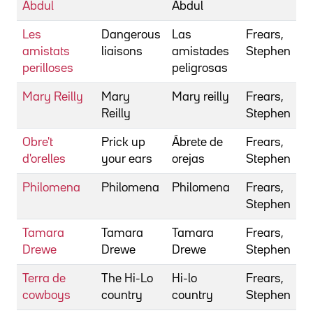
Abdul
Abdul
Les
Dangerous
Las
Frears,
amistats
liaisons
amistades
Stephen
perilloses
peligrosas
Mary Reilly
Mary
Mary reilly
Frears,
Reilly
Stephen
Obre't
Prick up
Ábrete de
Frears,
d'orelles
your ears
orejas
Stephen
Philomena
Philomena
Philomena
Frears,
Stephen
Tamara
Tamara
Tamara
Frears,
Drewe
Drewe
Drewe
Stephen
Terra de
The Hi-Lo
Hi-lo
Frears,
cowboys
country
country
Stephen