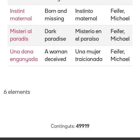
Instint
Born and
Instinto
Feifer,
maternal
missing
maternal
Michael
Misteri al
Dark
Misterio en
Feifer,
paradís
paradise
el paraíso
Michael
Una dona
A woman
Una mujer
Feifer,
enganyada
deceived
traicionada
Michael
6 elements
Continguts:
49919