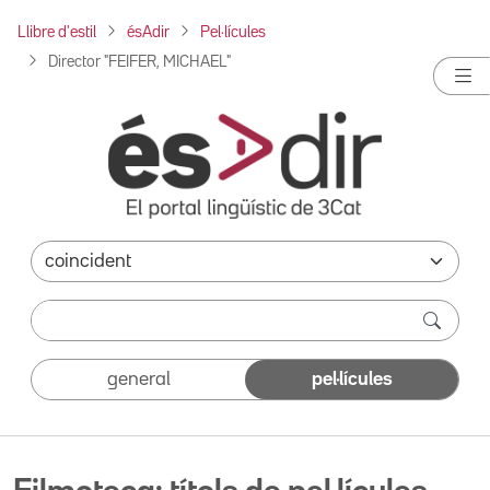
Llibre d'estil
ésAdir
Pel·lícules
Director "FEIFER, MICHAEL"
general
pel·lícules