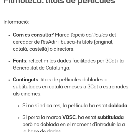
Filmoteca: títols de pel·lícules
Informació:
Com es consulta?
Marca l'opció
pel·lícules
del
cercador de l'ésAdir i busca-hi títols (original,
català, castellà) o directors.
Fonts
: reflectim les dades facilitades per 3Cat i la
Generalitat de Catalunya.
Continguts
: títols de pel·lícules doblades o
subtitulades en català emeses a 3Cat o estrenades
als cinemes.
Si no s'indica res, la pel·lícula ha estat
doblada
.
Si porta la marca
VOSC
, ha estat
subtitulada
però no doblada en el moment d'introduir-la a
la base de dades.