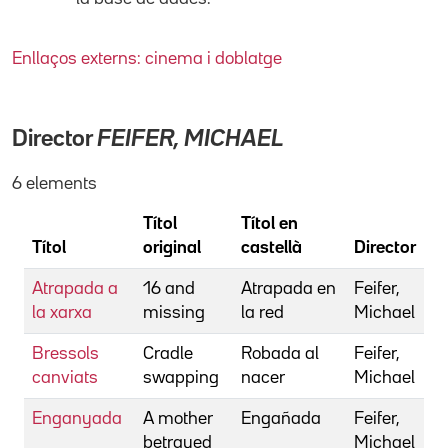
Enllaços externs: cinema i doblatge
Director
FEIFER, MICHAEL
6 elements
Títol
Títol en
Títol
original
castellà
Director
Atrapada a
16 and
Atrapada en
Feifer,
la xarxa
missing
la red
Michael
Bressols
Cradle
Robada al
Feifer,
canviats
swapping
nacer
Michael
Enganyada
A mother
Engañada
Feifer,
betrayed
Michael