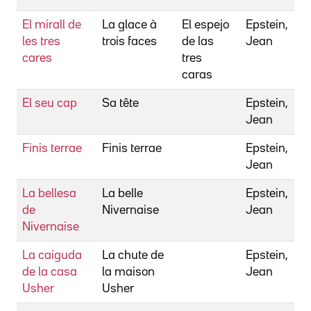
El mirall de
La glace à
El espejo
Epstein,
les tres
trois faces
de las
Jean
cares
tres
caras
El seu cap
Sa tête
Epstein,
Jean
Finis terrae
Finis terrae
Epstein,
Jean
La bellesa
La belle
Epstein,
de
Nivernaise
Jean
Nivernaise
La caiguda
La chute de
Epstein,
de la casa
la maison
Jean
Usher
Usher