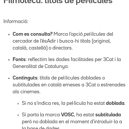
Filmoteca: títols de pel·lícules
Informació:
Com es consulta?
Marca l'opció
pel·lícules
del
cercador de l'ésAdir i busca-hi títols (original,
català, castellà) o directors.
Fonts
: reflectim les dades facilitades per 3Cat i la
Generalitat de Catalunya.
Continguts
: títols de pel·lícules doblades o
subtitulades en català emeses a 3Cat o estrenades
als cinemes.
Si no s'indica res, la pel·lícula ha estat
doblada
.
Si porta la marca
VOSC
, ha estat
subtitulada
però no doblada en el moment d'introduir-la a
la base de dades.