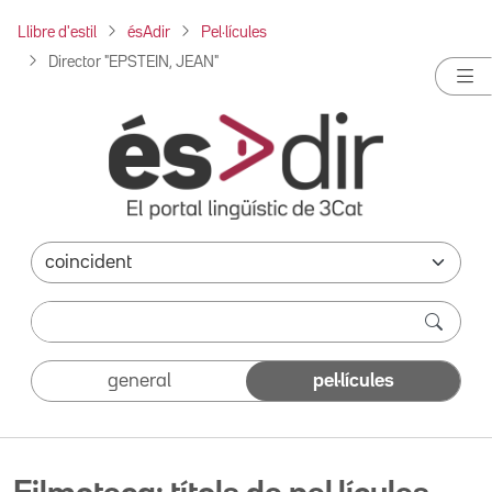
Llibre d'estil
ésAdir
Pel·lícules
Director "EPSTEIN, JEAN"
general
pel·lícules