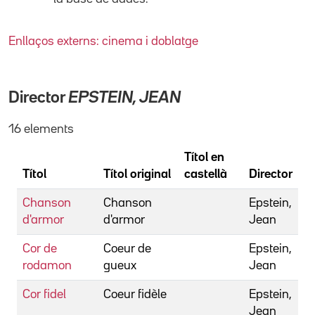
Enllaços externs: cinema i doblatge
Director
EPSTEIN, JEAN
16 elements
Títol en
Títol
Títol original
castellà
Director
Chanson
Chanson
Epstein,
d'armor
d'armor
Jean
Cor de
Coeur de
Epstein,
rodamon
gueux
Jean
Cor fidel
Coeur fidèle
Epstein,
Jean