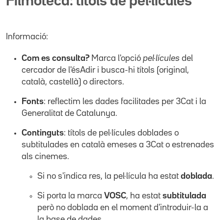
Filmoteca: títols de pel·lícules
Informació:
Com es consulta?
Marca l'opció
pel·lícules
del
cercador de l'ésAdir i busca-hi títols (original,
català, castellà) o directors.
Fonts
: reflectim les dades facilitades per 3Cat i la
Generalitat de Catalunya.
Continguts
: títols de pel·lícules doblades o
subtitulades en català emeses a 3Cat o estrenades
als cinemes.
Si no s'indica res, la pel·lícula ha estat
doblada
.
Si porta la marca
VOSC
, ha estat
subtitulada
però no doblada en el moment d'introduir-la a
la base de dades.