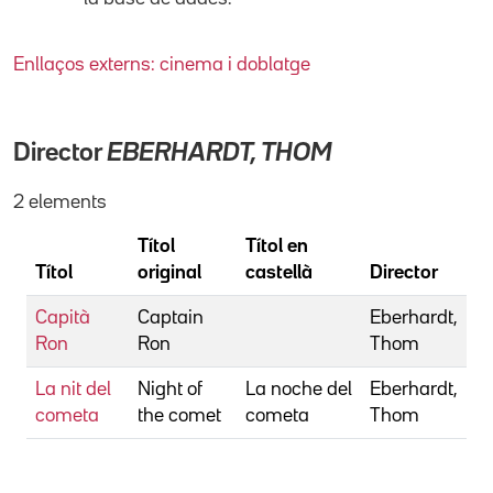
Enllaços externs: cinema i doblatge
Director
EBERHARDT, THOM
2 elements
Títol
Títol en
Títol
original
castellà
Director
Capità
Captain
Eberhardt,
Ron
Ron
Thom
La nit del
Night of
La noche del
Eberhardt,
cometa
the comet
cometa
Thom