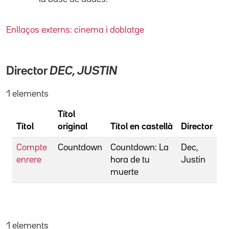
Enllaços externs: cinema i doblatge
Director
DEC, JUSTIN
1 elements
Títol
Títol
original
Títol en castellà
Director
Compte
Countdown
Countdown: La
Dec,
enrere
hora de tu
Justin
muerte
1 elements