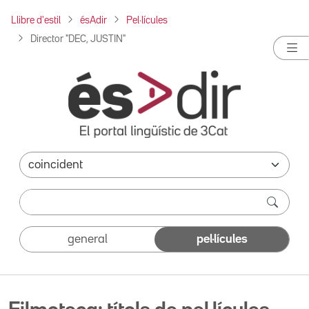
Llibre d'estil
ésAdir
Pel·lícules
Director "DEC, JUSTIN"
general
pel·lícules