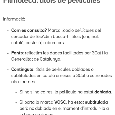
Filmoteca: títols de pel·lícules
Informació:
Com es consulta?
Marca l'opció
pel·lícules
del
cercador de l'ésAdir i busca-hi títols (original,
català, castellà) o directors.
Fonts
: reflectim les dades facilitades per 3Cat i la
Generalitat de Catalunya.
Continguts
: títols de pel·lícules doblades o
subtitulades en català emeses a 3Cat o estrenades
als cinemes.
Si no s'indica res, la pel·lícula ha estat
doblada
.
Si porta la marca
VOSC
, ha estat
subtitulada
però no doblada en el moment d'introduir-la a
la base de dades.