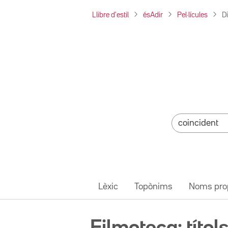
Llibre d'estil
ésAdir
Pel·lícules
D
Lèxic
Topònims
Noms pro