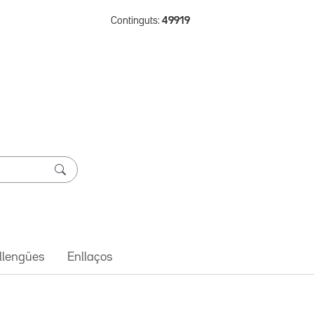
Continguts:
49919
 llengües
Enllaços