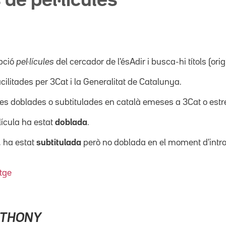
 de pel·lícules
pció
pel·lícules
del cercador de l'ésAdir i busca-hi títols (orig
acilitades per 3Cat i la Generalitat de Catalunya.
ícules doblades o subtitulades en català emeses a 3Cat o es
·lícula ha estat
doblada
.
, ha estat
subtitulada
però no doblada en el moment d'intro
tge
NTHONY