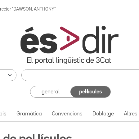
irector "DAWSON, ANTHONY"
general
pel·lícules
pis
Gramàtica
Convencions
Doblatge
Altres