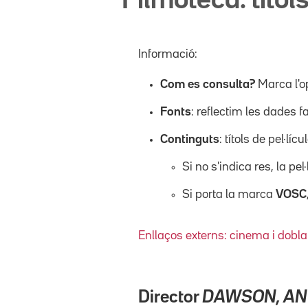
Filmoteca: títols
Informació:
Com es consulta?
Marca l'o
Fonts
: reflectim les dades f
Continguts
: títols de pel·l
Si no s'indica res, la pel
Si porta la marca
VOSC
Enllaços externs: cinema i dobla
Director
DAWSON, A