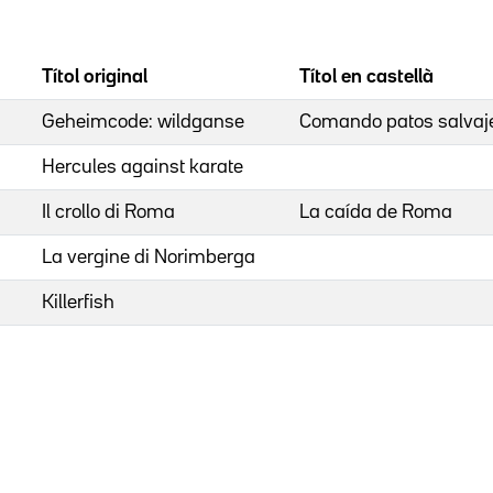
Títol original
Títol en castellà
Geheimcode: wildganse
Comando patos salvaj
Hercules against karate
Il crollo di Roma
La caída de Roma
La vergine di Norimberga
Killerfish