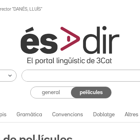
irector "DANÉS, LLUÍS"
general
pel·lícules
pis
Gramàtica
Convencions
Doblatge
Altres