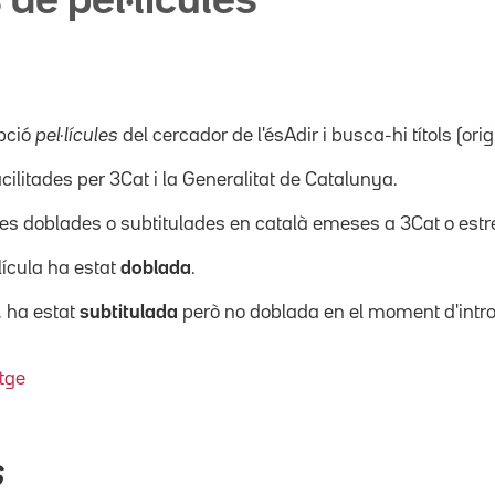
 de pel·lícules
pció
pel·lícules
del cercador de l'ésAdir i busca-hi títols (orig
acilitades per 3Cat i la Generalitat de Catalunya.
ícules doblades o subtitulades en català emeses a 3Cat o es
·lícula ha estat
doblada
.
, ha estat
subtitulada
però no doblada en el moment d'intro
tge
S