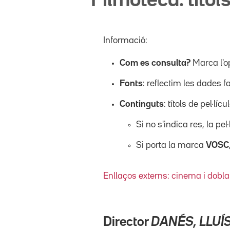
Filmoteca: títols
Informació:
Com es consulta?
Marca l'o
Fonts
: reflectim les dades f
Continguts
: títols de pel·l
Si no s'indica res, la pel
Si porta la marca
VOSC
Enllaços externs: cinema i dobla
Director
DANÉS, LLUÍ