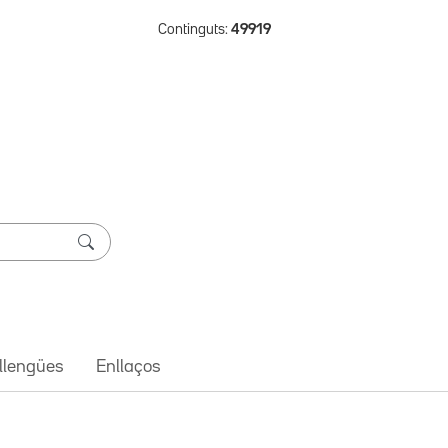
Continguts:
49919
 llengües
Enllaços