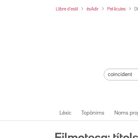
Llibre d'estil
ésAdir
Pel·lícules
D
Lèxic
Topònims
Noms pro