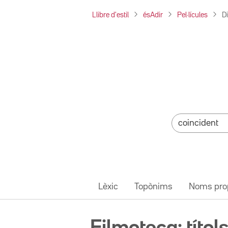
Llibre d'estil
ésAdir
Pel·lícules
D
Lèxic
Topònims
Noms pro