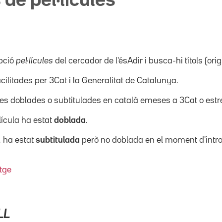
 de pel·lícules
pció
pel·lícules
del cercador de l'ésAdir i busca-hi títols (orig
acilitades per 3Cat i la Generalitat de Catalunya.
ícules doblades o subtitulades en català emeses a 3Cat o es
·lícula ha estat
doblada
.
, ha estat
subtitulada
però no doblada en el moment d'intro
tge
LL