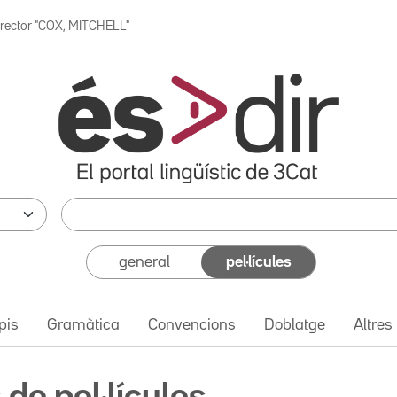
irector "COX, MITCHELL"
general
pel·lícules
pis
Gramàtica
Convencions
Doblatge
Altres