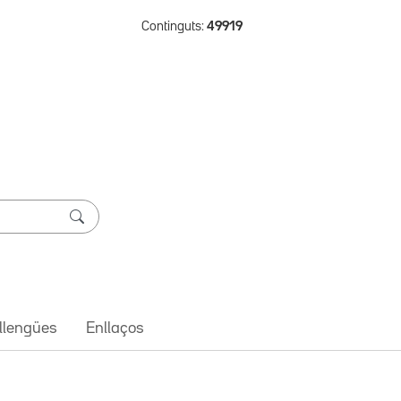
Continguts:
49919
 llengües
Enllaços