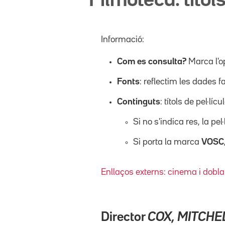
Filmoteca: títols
Informació:
Com es consulta?
Marca l'o
Fonts
: reflectim les dades f
Continguts
: títols de pel·l
Si no s'indica res, la pel
Si porta la marca
VOSC
Enllaços externs: cinema i dobla
Director
COX, MITCHE