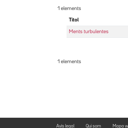
1 elements
Títol
Ments turbulentes
1 elements
Avís legal
Qui som
Mapa w