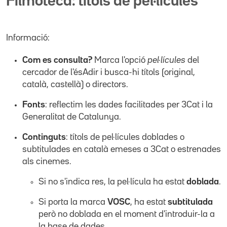
Filmoteca: títols de pel·lícules
Informació:
Com es consulta?
Marca l'opció
pel·lícules
del
cercador de l'ésAdir i busca-hi títols (original,
català, castellà) o directors.
Fonts
: reflectim les dades facilitades per 3Cat i la
Generalitat de Catalunya.
Continguts
: títols de pel·lícules doblades o
subtitulades en català emeses a 3Cat o estrenades
als cinemes.
Si no s'indica res, la pel·lícula ha estat
doblada
.
Si porta la marca
VOSC
, ha estat
subtitulada
però no doblada en el moment d'introduir-la a
la base de dades.