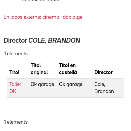
Enllaços externs: cinema i doblatge
Director
COLE, BRANDON
1 elements
Títol
Títol en
Títol
original
castellà
Director
Taller
Ok garage
Ok garage
Cole,
OK
Brandon
1 elements