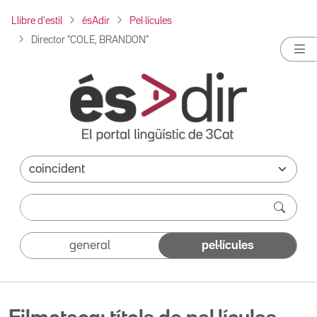
Llibre d'estil
ésAdir
Pel·lícules
Director "COLE, BRANDON"
general
pel·lícules