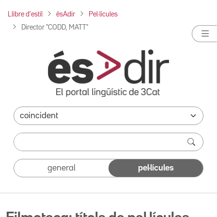
Llibre d'estil
ésAdir
Pel·lícules
Director "CODD, MATT"
general
pel·lícules