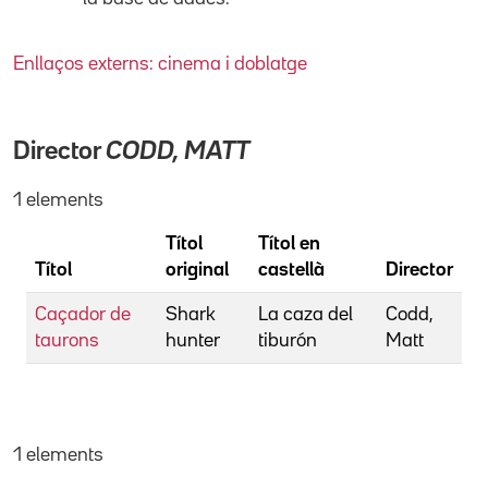
Enllaços externs: cinema i doblatge
Director
CODD, MATT
1 elements
Títol
Títol en
Títol
original
castellà
Director
Caçador de
Shark
La caza del
Codd,
taurons
hunter
tiburón
Matt
1 elements