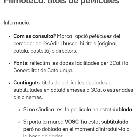
Filmoteca: títols de pel·lícules
Informació:
Com es consulta?
Marca l'opció
pel·lícules
del
cercador de l'ésAdir i busca-hi títols (original,
català, castellà) o directors.
Fonts
: reflectim les dades facilitades per 3Cat i la
Generalitat de Catalunya.
Continguts
: títols de pel·lícules doblades o
subtitulades en català emeses a 3Cat o estrenades
als cinemes.
Si no s'indica res, la pel·lícula ha estat
doblada
.
Si porta la marca
VOSC
, ha estat
subtitulada
però no doblada en el moment d'introduir-la a
la base de dades.