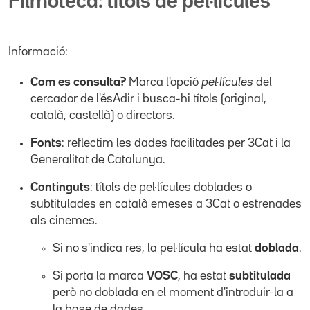
Filmoteca: títols de pel·lícules
Informació:
Com es consulta?
Marca l'opció
pel·lícules
del
cercador de l'ésAdir i busca-hi títols (original,
català, castellà) o directors.
Fonts
: reflectim les dades facilitades per 3Cat i la
Generalitat de Catalunya.
Continguts
: títols de pel·lícules doblades o
subtitulades en català emeses a 3Cat o estrenades
als cinemes.
Si no s'indica res, la pel·lícula ha estat
doblada
.
Si porta la marca
VOSC
, ha estat
subtitulada
però no doblada en el moment d'introduir-la a
la base de dades.