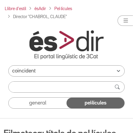
Llibre d'estil
ésAdir
Pel·lícules
Director "CHABROL, CLAUDE"
general
pel·lícules