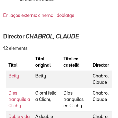
Enllaços externs: cinema i doblatge
Director
CHABROL, CLAUDE
12 elements
Títol
Títol en
Títol
original
castellà
Director
Betty
Betty
Chabrol,
Claude
Dies
Giorni felici
Días
Chabrol,
tranquils a
a Clichy
tranquilos
Claude
Clichy
en Clichy
Doble vida
À double
Chabrol,