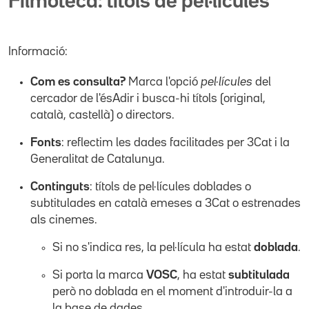
Filmoteca: títols de pel·lícules
Informació:
Com es consulta?
Marca l'opció
pel·lícules
del
cercador de l'ésAdir i busca-hi títols (original,
català, castellà) o directors.
Fonts
: reflectim les dades facilitades per 3Cat i la
Generalitat de Catalunya.
Continguts
: títols de pel·lícules doblades o
subtitulades en català emeses a 3Cat o estrenades
als cinemes.
Si no s'indica res, la pel·lícula ha estat
doblada
.
Si porta la marca
VOSC
, ha estat
subtitulada
però no doblada en el moment d'introduir-la a
la base de dades.