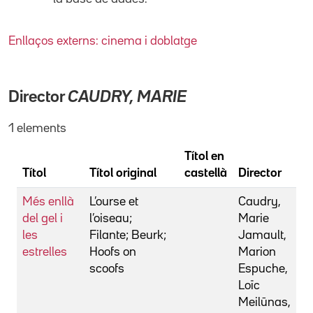
Enllaços externs: cinema i doblatge
Director
CAUDRY, MARIE
1 elements
Títol en
Títol
Títol original
castellà
Director
Més enllà
L’ourse et
Caudry,
del gel i
l’oiseau;
Marie
les
Filante; Beurk;
Jamault,
estrelles
Hoofs on
Marion
scoofs
Espuche,
Loïc
Meilūnas,