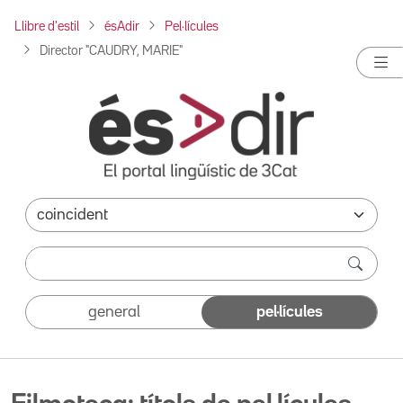
Llibre d'estil
ésAdir
Pel·lícules
Director "CAUDRY, MARIE"
general
pel·lícules