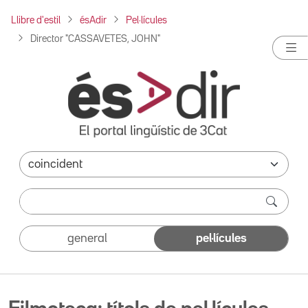
Llibre d'estil
ésAdir
Pel·lícules
Director "CASSAVETES, JOHN"
general
pel·lícules