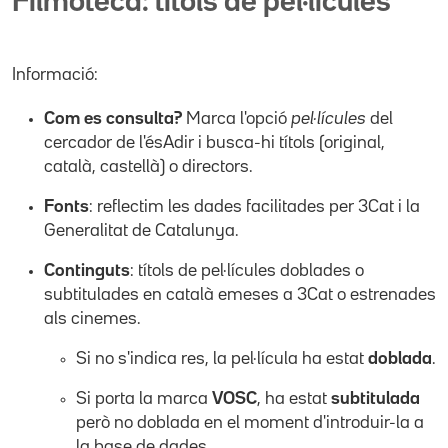
Filmoteca: títols de pel·lícules
Informació:
Com es consulta?
Marca l'opció
pel·lícules
del
cercador de l'ésAdir i busca-hi títols (original,
català, castellà) o directors.
Fonts
: reflectim les dades facilitades per 3Cat i la
Generalitat de Catalunya.
Continguts
: títols de pel·lícules doblades o
subtitulades en català emeses a 3Cat o estrenades
als cinemes.
Si no s'indica res, la pel·lícula ha estat
doblada
.
Si porta la marca
VOSC
, ha estat
subtitulada
però no doblada en el moment d'introduir-la a
la base de dades.