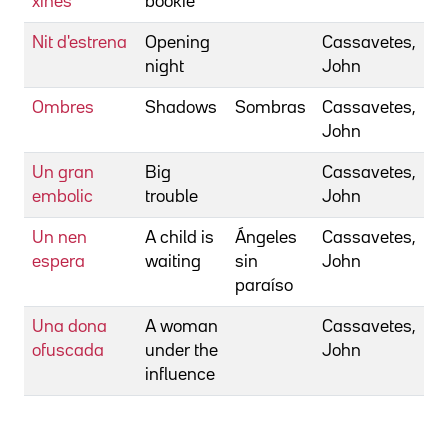
xinès
bookie
Nit d'estrena
Opening
Cassavetes,
night
John
Ombres
Shadows
Sombras
Cassavetes,
John
Un gran
Big
Cassavetes,
embolic
trouble
John
Un nen
A child is
Ángeles
Cassavetes,
espera
waiting
sin
John
paraíso
Una dona
A woman
Cassavetes,
ofuscada
under the
John
influence