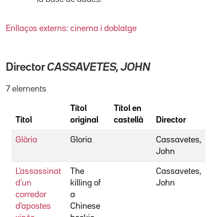
Enllaços externs: cinema i doblatge
Director
CASSAVETES, JOHN
7 elements
Títol
Títol en
Títol
original
castellà
Director
Glòria
Gloria
Cassavetes,
John
L'assassinat
The
Cassavetes,
d'un
killing of
John
corredor
a
d'apostes
Chinese