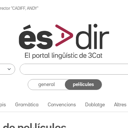
irector "CADIFF, ANDY"
general
pel·lícules
pis
Gramàtica
Convencions
Doblatge
Altres