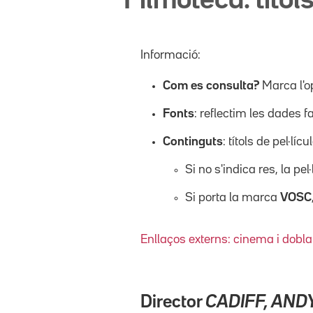
Filmoteca: títols
Informació:
Com es consulta?
Marca l'o
Fonts
: reflectim les dades f
Continguts
: títols de pel·l
Si no s'indica res, la pel
Si porta la marca
VOSC
Enllaços externs: cinema i dobla
Director
CADIFF, AND