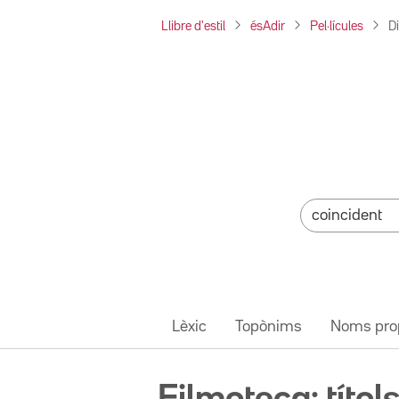
Llibre d'estil
ésAdir
Pel·lícules
D
Lèxic
Topònims
Noms pro