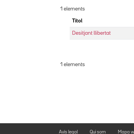
1 elements
Títol
Desitjant llibertat
1 elements
Avís legal
Qui som
Mapa w