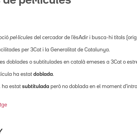
 de pel·lícules
pció
pel·lícules
del cercador de l'ésAdir i busca-hi títols (orig
acilitades per 3Cat i la Generalitat de Catalunya.
ícules doblades o subtitulades en català emeses a 3Cat o es
·lícula ha estat
doblada
.
, ha estat
subtitulada
però no doblada en el moment d'intro
tge
Y