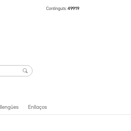
Continguts:
49919
 llengües
Enllaços